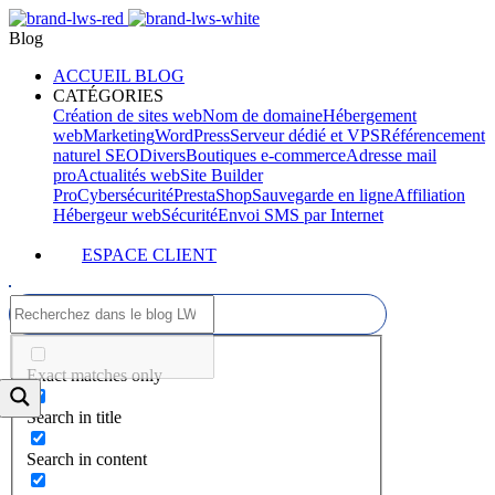
Blog
ACCUEIL BLOG
CATÉGORIES
Création de sites web
Nom de domaine
Hébergement
web
Marketing
WordPress
Serveur dédié et VPS
Référencement
naturel SEO
Divers
Boutiques e-commerce
Adresse mail
pro
Actualités web
Site Builder
Pro
Cybersécurité
PrestaShop
Sauvegarde en ligne
Affiliation
Hébergeur web
Sécurité
Envoi SMS par Internet
ESPACE CLIENT
Exact matches only
Search in title
Search in content