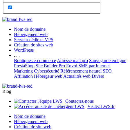
Nom de domaine
Hébergement web
Serveur dédié et VPS
Création de sites web
WordPress
. . .
Boutiques e-commerce
Adresse mail pro
Sauvegarde en ligne
PrestaShop
Site Builder Pro
Envoi SMS par Internet
Marketing
Cybersécurité
Référencement naturel SEO
Affiliation Hébergeur web
Actualités web
Divers
Blog
Contactez-nous
Visitez LWS.fr
Nom de domaine
Hébergement web
Création de site web