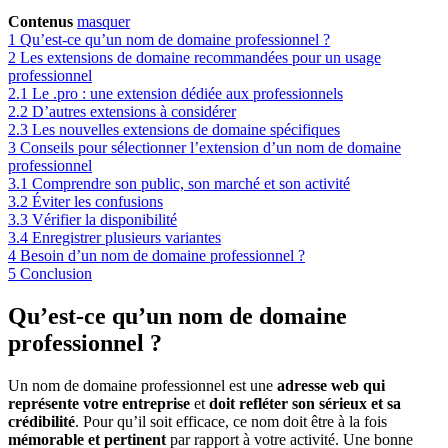
Contenus
masquer
1
Qu’est-ce qu’un nom de domaine professionnel ?
2
Les extensions de domaine recommandées pour un usage
professionnel
2.1
Le .pro : une extension dédiée aux professionnels
2.2
D’autres extensions à considérer
2.3
Les nouvelles extensions de domaine spécifiques
3
Conseils pour sélectionner l’extension d’un nom de domaine
professionnel
3.1
Comprendre son public, son marché et son activité
3.2
Éviter les confusions
3.3
Vérifier la disponibilité
3.4
Enregistrer plusieurs variantes
4
Besoin d’un nom de domaine professionnel ?
5
Conclusion
Qu’est-ce qu’un nom de domaine
professionnel ?
Un nom de domaine professionnel est une
adresse web qui
représente votre entreprise
et
doit
refléter son sérieux et sa
crédibilité
. Pour qu’il soit efficace, ce nom doit être à la fois
mémorable et pertinent
par rapport à votre activité. Une bonne