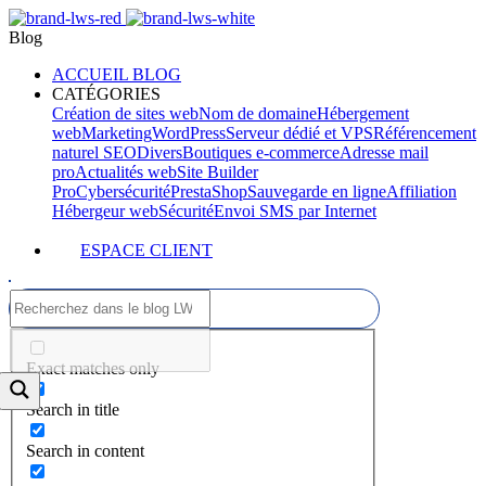
Blog
ACCUEIL BLOG
CATÉGORIES
Création de sites web
Nom de domaine
Hébergement
web
Marketing
WordPress
Serveur dédié et VPS
Référencement
naturel SEO
Divers
Boutiques e-commerce
Adresse mail
pro
Actualités web
Site Builder
Pro
Cybersécurité
PrestaShop
Sauvegarde en ligne
Affiliation
Hébergeur web
Sécurité
Envoi SMS par Internet
ESPACE CLIENT
Exact matches only
Search in title
Search in content