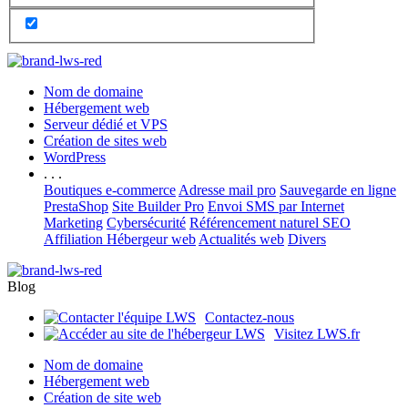
Nom de domaine
Hébergement web
Serveur dédié et VPS
Création de sites web
WordPress
. . .
Boutiques e-commerce
Adresse mail pro
Sauvegarde en ligne
PrestaShop
Site Builder Pro
Envoi SMS par Internet
Marketing
Cybersécurité
Référencement naturel SEO
Affiliation Hébergeur web
Actualités web
Divers
Blog
Contactez-nous
Visitez LWS.fr
Nom de domaine
Hébergement web
Création de site web