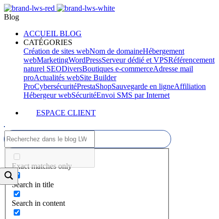
Blog
ACCUEIL BLOG
CATÉGORIES
Création de sites web
Nom de domaine
Hébergement
web
Marketing
WordPress
Serveur dédié et VPS
Référencement
naturel SEO
Divers
Boutiques e-commerce
Adresse mail
pro
Actualités web
Site Builder
Pro
Cybersécurité
PrestaShop
Sauvegarde en ligne
Affiliation
Hébergeur web
Sécurité
Envoi SMS par Internet
ESPACE CLIENT
Exact matches only
Search in title
Search in content