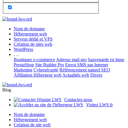
Nom de domaine
Hébergement web
Serveur dédié et VPS
Création de sites web
WordPress
. . .
Boutiques e-commerce
Adresse mail pro
Sauvegarde en ligne
PrestaShop
Site Builder Pro
Envoi SMS par Internet
Marketing
Cybersécurité
Référencement naturel SEO
Affiliation Hébergeur web
Actualités web
Divers
Blog
Contactez-nous
Visitez LWS.fr
Nom de domaine
Hébergement web
Création de site web