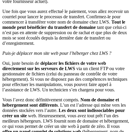
votre fournisseur actuel).
Une fois que vous aurez effectué le paiement, vous allez recevoir un
courriel pour lancer le processus de transfert. Confirmez-le pour
commencer à transférer votre nom de domaine chez LWS.
Tout le
monde peut bénéficier du transfert de domaine
tant que celui-ci
n’est pas en attente de suppression ou de rachat et que plus de deux
mois se sont écoulés depuis la dernière date de transfert ou
d’enregistrement.
Puis-je déplacer mon site web pour l’héberger chez LWS ?
Oui, juste besoin de
déplacer les fichiers de votre web
directement sur les serveurs de LWS
via un client FTP ou votre
gestionnaire de fichiers (celui du panneau de contrôle de votre
hébergement). Si vous ne disposez pas des compétences techniques
pour effectuer les manipulations, vous pouvez faire appel à
l’assistance de LWS. Un technicien s’en chargera pour vous.
Vous l’avez donc définitivement compris.
Nom de domaine et
hébergement sont différents
. L’un est l’adresse qui mène vers les
données stockées vers l’autre.
Les deux sont indissociables pour
créer un site
web. Heureusement, vous avez tout prêt l’un des
meilleurs hébergeurs. LWS fournit nom de domaine et hébergement,
ce qui vous permet de créer un site web à partir de zéro. Il vous
offre un panel complet de solutions web
(hébergement, nom de