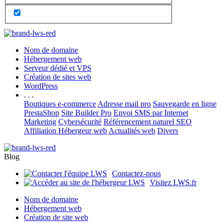
Nom de domaine
Hébergement web
Serveur dédié et VPS
Création de sites web
WordPress
. . .
Boutiques e-commerce
Adresse mail pro
Sauvegarde en ligne
PrestaShop
Site Builder Pro
Envoi SMS par Internet
Marketing
Cybersécurité
Référencement naturel SEO
Affiliation Hébergeur web
Actualités web
Divers
Blog
Contactez-nous
Visitez LWS.fr
Nom de domaine
Hébergement web
Création de site web