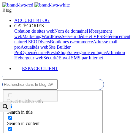
Blog
ACCUEIL BLOG
CATÉGORIES
Création de sites web
Nom de domaine
Hébergement
web
Marketing
WordPress
Serveur dédié et VPS
Référencement
naturel SEO
Divers
Boutiques e-commerce
Adresse mail
pro
Actualités web
Site Builder
Pro
Cybersécurité
PrestaShop
Sauvegarde en ligne
Affiliation
Hébergeur web
Sécurité
Envoi SMS par Internet
ESPACE CLIENT
Exact matches only
Search in title
Search in content