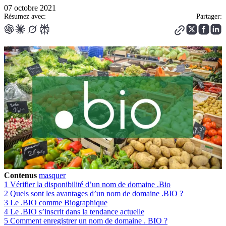
07 octobre 2021
Résumez avec:
Partager:
Contenus
masquer
1
Vérifier la disponibilité d’un nom de domaine .Bio
2
Quels sont les avantages d’un nom de domaine .BIO ?
3
Le .BIO comme Biographique
4
Le .BIO s’inscrit dans la tendance actuelle
5
Comment enregistrer un nom de domaine . BIO ?