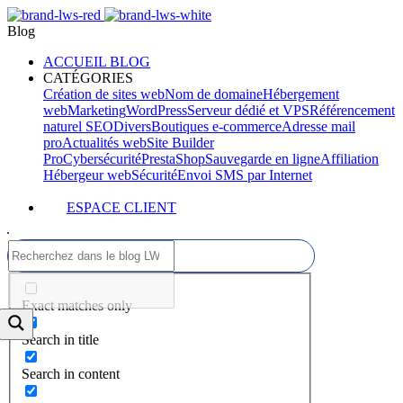
Blog
ACCUEIL BLOG
CATÉGORIES
Création de sites web
Nom de domaine
Hébergement
web
Marketing
WordPress
Serveur dédié et VPS
Référencement
naturel SEO
Divers
Boutiques e-commerce
Adresse mail
pro
Actualités web
Site Builder
Pro
Cybersécurité
PrestaShop
Sauvegarde en ligne
Affiliation
Hébergeur web
Sécurité
Envoi SMS par Internet
ESPACE CLIENT
Exact matches only
Search in title
Search in content