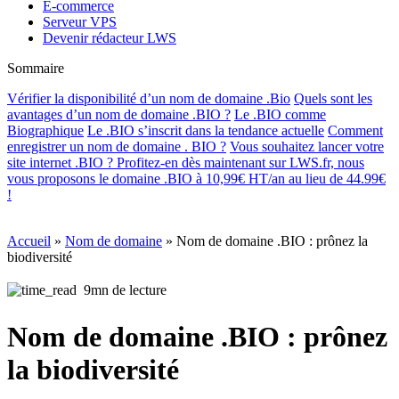
E-commerce
Serveur VPS
Devenir rédacteur LWS
Sommaire
Vérifier la disponibilité d’un nom de domaine .Bio
Quels sont les
avantages d’un nom de domaine .BIO ?
Le .BIO comme
Biographique
Le .BIO s’inscrit dans la tendance actuelle
Comment
enregistrer un nom de domaine . BIO ?
Vous souhaitez lancer votre
site internet .BIO ? Profitez-en dès maintenant sur LWS.fr, nous
vous proposons le domaine .BIO à 10,99€ HT/an au lieu de 44.99€
!
Accueil
»
Nom de domaine
»
Nom de domaine .BIO : prônez la
biodiversité
9mn de lecture
Nom de domaine .BIO : prônez
la biodiversité