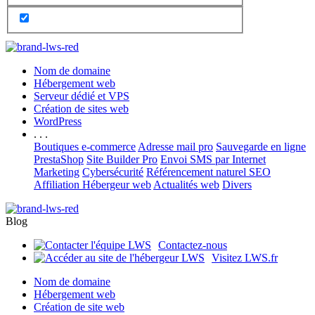
Nom de domaine
Hébergement web
Serveur dédié et VPS
Création de sites web
WordPress
. . .
Boutiques e-commerce
Adresse mail pro
Sauvegarde en ligne
PrestaShop
Site Builder Pro
Envoi SMS par Internet
Marketing
Cybersécurité
Référencement naturel SEO
Affiliation Hébergeur web
Actualités web
Divers
Blog
Contactez-nous
Visitez LWS.fr
Nom de domaine
Hébergement web
Création de site web