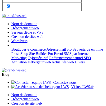
Nom de domaine
Hébergement web
Serveur dédié et VPS
Création de sites web
WordPress
. . .
Boutiques e-commerce
Adresse mail pro
Sauvegarde en ligne
PrestaShop
Site Builder Pro
Envoi SMS par Internet
Marketing
Cybersécurité
Référencement naturel SEO
Affiliation Hébergeur web
Actualités web
Divers
Blog
Contactez-nous
Visitez LWS.fr
Nom de domaine
Hébergement web
Création de site web