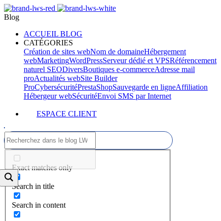
Blog
ACCUEIL BLOG
CATÉGORIES
Création de sites web
Nom de domaine
Hébergement
web
Marketing
WordPress
Serveur dédié et VPS
Référencement
naturel SEO
Divers
Boutiques e-commerce
Adresse mail
pro
Actualités web
Site Builder
Pro
Cybersécurité
PrestaShop
Sauvegarde en ligne
Affiliation
Hébergeur web
Sécurité
Envoi SMS par Internet
ESPACE CLIENT
Exact matches only
Search in title
Search in content