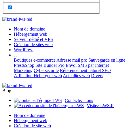
Nom de domaine
Hébergement web
Serveur dédié et VPS
Création de sites web
WordPress
. . .
Boutiques e-commerce
Adresse mail pro
Sauvegarde en ligne
PrestaShop
Site Builder Pro
Envoi SMS par Internet
Marketing
Cybersécurité
Référencement naturel SEO
Affiliation Hébergeur web
Actualités web
Divers
Blog
Contactez-nous
Visitez LWS.fr
Nom de domaine
Hébergement web
Création de site web