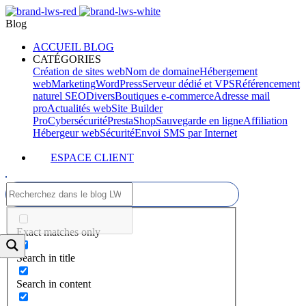
Blog
ACCUEIL BLOG
CATÉGORIES
Création de sites web
Nom de domaine
Hébergement
web
Marketing
WordPress
Serveur dédié et VPS
Référencement
naturel SEO
Divers
Boutiques e-commerce
Adresse mail
pro
Actualités web
Site Builder
Pro
Cybersécurité
PrestaShop
Sauvegarde en ligne
Affiliation
Hébergeur web
Sécurité
Envoi SMS par Internet
ESPACE CLIENT
Exact matches only
Search in title
Search in content