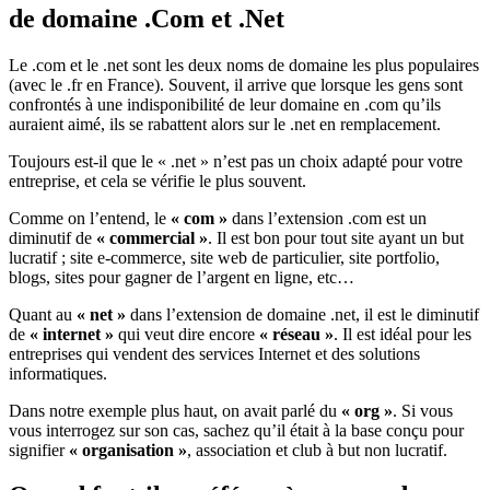
de domaine .Com et .Net
Le .com et le .net sont les deux noms de domaine les plus populaires
(avec le .fr en France). Souvent, il arrive que lorsque les gens sont
confrontés à une indisponibilité de leur domaine en .com qu’ils
auraient aimé, ils se rabattent alors sur le .net en remplacement.
Toujours est-il que le « .net » n’est pas un choix adapté pour votre
entreprise, et cela se vérifie le plus souvent.
Comme on l’entend, le
« com »
dans l’extension .com est un
diminutif de
« commercial »
. Il est bon pour tout site ayant un but
lucratif ; site e-commerce, site web de particulier, site portfolio,
blogs, sites pour gagner de l’argent en ligne, etc…
Quant au
« net »
dans l’extension de domaine .net, il est le diminutif
de
« internet »
qui veut dire encore
« réseau »
. Il est idéal pour les
entreprises qui vendent des services Internet et des solutions
informatiques.
Dans notre exemple plus haut, on avait parlé du
« org »
. Si vous
vous interrogez sur son cas, sachez qu’il était à la base conçu pour
signifier
« organisation »
, association et club à but non lucratif.