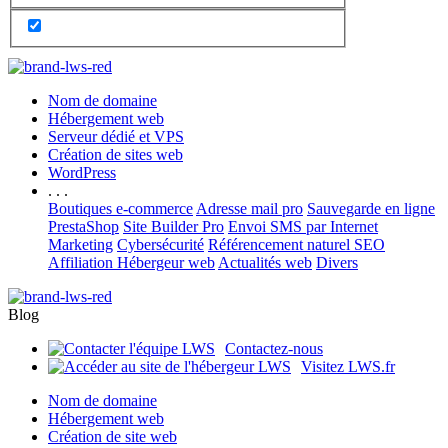
Nom de domaine
Hébergement web
Serveur dédié et VPS
Création de sites web
WordPress
. . .
Boutiques e-commerce
Adresse mail pro
Sauvegarde en ligne
PrestaShop
Site Builder Pro
Envoi SMS par Internet
Marketing
Cybersécurité
Référencement naturel SEO
Affiliation Hébergeur web
Actualités web
Divers
Blog
Contactez-nous
Visitez LWS.fr
Nom de domaine
Hébergement web
Création de site web