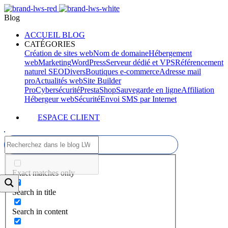
Blog
ACCUEIL BLOG
CATÉGORIES
Création de sites web
Nom de domaine
Hébergement
web
Marketing
WordPress
Serveur dédié et VPS
Référencement
naturel SEO
Divers
Boutiques e-commerce
Adresse mail
pro
Actualités web
Site Builder
Pro
Cybersécurité
PrestaShop
Sauvegarde en ligne
Affiliation
Hébergeur web
Sécurité
Envoi SMS par Internet
ESPACE CLIENT
Exact matches only
Search in title
Search in content