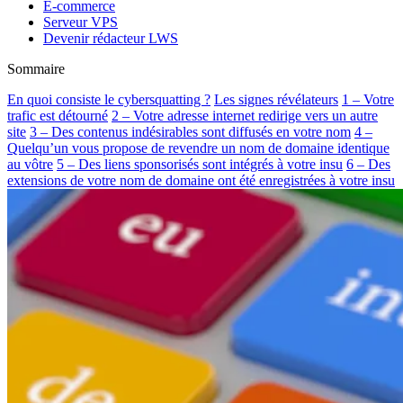
E-commerce
Serveur VPS
Devenir rédacteur LWS
Sommaire
En quoi consiste le cybersquatting ?
Les signes révélateurs
1 – Votre
trafic est détourné
2 – Votre adresse internet redirige vers un autre
site
3 – Des contenus indésirables sont diffusés en votre nom
4 –
Quelqu’un vous propose de revendre un nom de domaine identique
au vôtre
5 – Des liens sponsorisés sont intégrés à votre insu
6 – Des
extensions de votre nom de domaine ont été enregistrées à votre insu