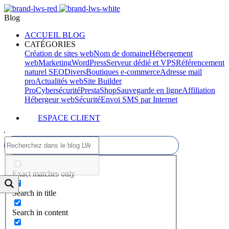
Blog
ACCUEIL BLOG
CATÉGORIES
Création de sites web
Nom de domaine
Hébergement
web
Marketing
WordPress
Serveur dédié et VPS
Référencement
naturel SEO
Divers
Boutiques e-commerce
Adresse mail
pro
Actualités web
Site Builder
Pro
Cybersécurité
PrestaShop
Sauvegarde en ligne
Affiliation
Hébergeur web
Sécurité
Envoi SMS par Internet
ESPACE CLIENT
Exact matches only
Search in title
Search in content