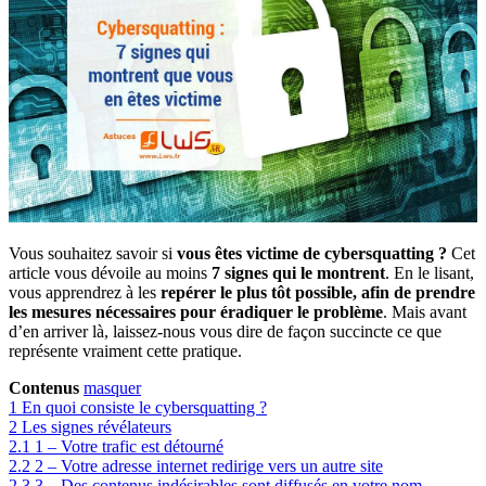
Vous souhaitez savoir si
vous êtes victime de cybersquatting ?
Cet
article vous dévoile au moins
7 signes qui le montrent
. En le lisant,
vous apprendrez à les
repérer le plus tôt possible, afin de prendre
les mesures nécessaires pour éradiquer le problème
. Mais avant
d’en arriver là, laissez-nous vous dire de façon succincte ce que
représente vraiment cette pratique.
Contenus
masquer
1
En quoi consiste le cybersquatting ?
2
Les signes révélateurs
2.1
1 – Votre trafic est détourné
2.2
2 – Votre adresse internet redirige vers un autre site
2.3
3 – Des contenus indésirables sont diffusés en votre nom