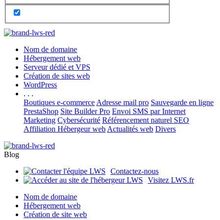
Nom de domaine
Hébergement web
Serveur dédié et VPS
Création de sites web
WordPress
. . .
Boutiques e-commerce
Adresse mail pro
Sauvegarde en ligne
PrestaShop
Site Builder Pro
Envoi SMS par Internet
Marketing
Cybersécurité
Référencement naturel SEO
Affiliation Hébergeur web
Actualités web
Divers
Blog
Contactez-nous
Visitez LWS.fr
Nom de domaine
Hébergement web
Création de site web