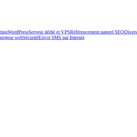
ting
WordPress
Serveur dédié et VPS
Référencement naturel SEO
Divers
ébergeur web
Sécurité
Envoi SMS par Internet