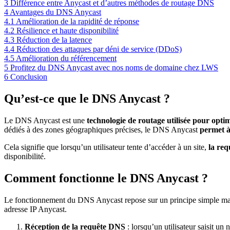
3
Différence entre Anycast et d’autres méthodes de routage DNS
4
Avantages du DNS Anycast
4.1
Amélioration de la rapidité de réponse
4.2
Résilience et haute disponibilité
4.3
Réduction de la latence
4.4
Réduction des attaques par déni de service (DDoS)
4.5
Amélioration du référencement
5
Profitez du DNS Anycast avec nos noms de domaine chez LWS
6
Conclusion
Qu’est-ce que le DNS Anycast ?
Le DNS Anycast est une
technologie de routage utilisée pour opti
dédiés à des zones géographiques précises, le DNS Anycast
permet à
Cela signifie que lorsqu’un utilisateur tente d’accéder à un site,
la req
disponibilité.
Comment fonctionne le DNS Anycast ?
Le fonctionnement du DNS Anycast repose sur un principe simple mai
adresse IP Anycast.
Réception de la requête DNS
: lorsqu’un utilisateur saisit 