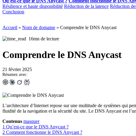
Qu’est-ce que le DNS Anycast ?
Comment fonctionne le DNS Any
Résilience et haute disponibilité
Réduction de la latence
Réduction des
Conclusion
Accueil
»
Nom de domaine
»
Comprendre le DNS Anycast
16mn de lecture
Comprendre le DNS Anycast
21 février 2025
Résumez avec:
L’architecture d’Internet repose sur une multitude de systèmes qui perm
fluidité de la navigation et la sécurité du site. Le DNS Anycast est l’u
Contenus
masquer
1
Qu’est-ce que le DNS Anycast ?
2
Comment fonctionne le DNS Anycast ?