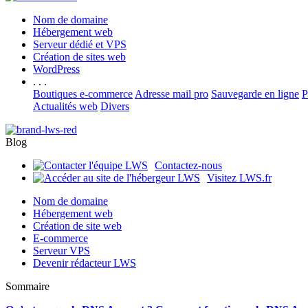
Nom de domaine
Hébergement web
Serveur dédié et VPS
Création de sites web
WordPress
. . .
Boutiques e-commerce
Adresse mail pro
Sauvegarde en ligne
P
Actualités web
Divers
Blog
Contactez-nous
Visitez LWS.fr
Nom de domaine
Hébergement web
Création de site web
E-commerce
Serveur VPS
Devenir rédacteur LWS
Sommaire