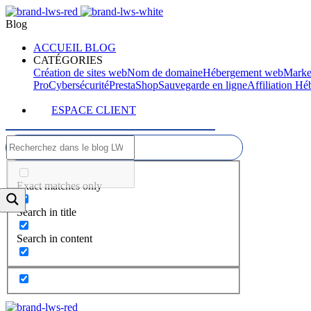
Blog
ACCUEIL BLOG
CATÉGORIES
Création de sites web
Nom de domaine
Hébergement web
Marke
Pro
Cybersécurité
PrestaShop
Sauvegarde en ligne
Affiliation H
ESPACE CLIENT
Exact matches only
Search in title
Search in content