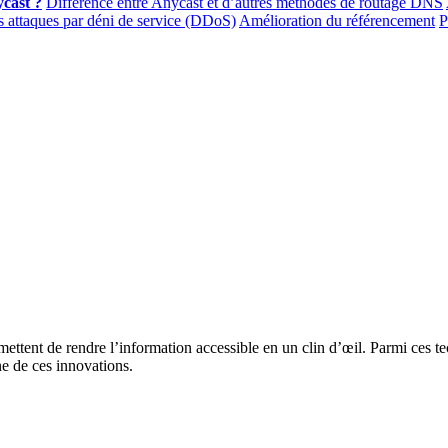
cast ?
Différence entre Anycast et d’autres méthodes de routage DNS
 attaques par déni de service (DDoS)
Amélioration du référencement
P
ettent de rendre l’information accessible en un clin d’œil. Parmi ces tec
ne de ces innovations.