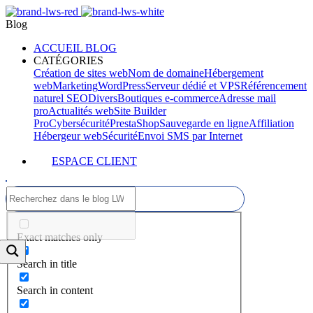
Blog
ACCUEIL BLOG
CATÉGORIES
Création de sites web
Nom de domaine
Hébergement
web
Marketing
WordPress
Serveur dédié et VPS
Référencement
naturel SEO
Divers
Boutiques e-commerce
Adresse mail
pro
Actualités web
Site Builder
Pro
Cybersécurité
PrestaShop
Sauvegarde en ligne
Affiliation
Hébergeur web
Sécurité
Envoi SMS par Internet
ESPACE CLIENT
Exact matches only
Search in title
Search in content