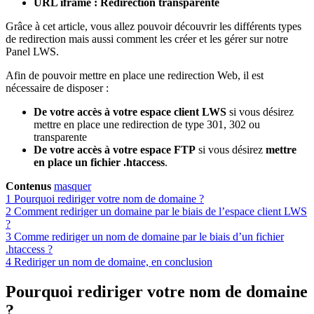
URL iframe : Redirection transparente
Grâce à cet article, vous allez pouvoir découvrir les différents types
de redirection mais aussi comment les créer et les gérer sur notre
Panel LWS.
Afin de pouvoir mettre en place une redirection Web, il est
nécessaire de disposer :
De votre accès à votre espace client LWS
si vous désirez
mettre en place une redirection de type 301, 302 ou
transparente
De votre accès à votre espace FTP
si vous désirez
mettre
en place un fichier .htaccess
.
Contenus
masquer
1
Pourquoi rediriger votre nom de domaine ?
2
Comment rediriger un domaine par le biais de l’espace client LWS
?
3
Comme rediriger un nom de domaine par le biais d’un fichier
.htaccess ?
4
Rediriger un nom de domaine, en conclusion
Pourquoi rediriger votre nom de domaine
?