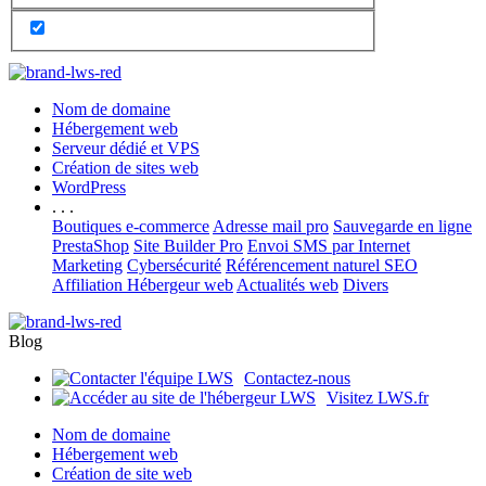
Nom de domaine
Hébergement web
Serveur dédié et VPS
Création de sites web
WordPress
. . .
Boutiques e-commerce
Adresse mail pro
Sauvegarde en ligne
PrestaShop
Site Builder Pro
Envoi SMS par Internet
Marketing
Cybersécurité
Référencement naturel SEO
Affiliation Hébergeur web
Actualités web
Divers
Blog
Contactez-nous
Visitez LWS.fr
Nom de domaine
Hébergement web
Création de site web