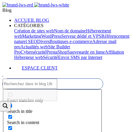
Blog
ACCUEIL BLOG
CATÉGORIES
Création de sites web
Nom de domaine
Hébergement
web
Marketing
WordPress
Serveur dédié et VPS
Référencement
naturel SEO
Divers
Boutiques e-commerce
Adresse mail
pro
Actualités web
Site Builder
Pro
Cybersécurité
PrestaShop
Sauvegarde en ligne
Affiliation
Hébergeur web
Sécurité
Envoi SMS par Internet
ESPACE CLIENT
Exact matches only
Search in title
Search in content