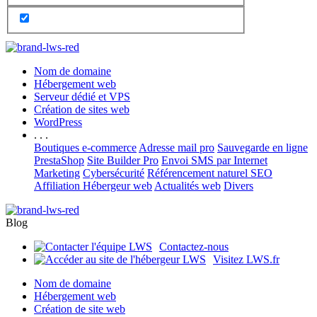
Nom de domaine
Hébergement web
Serveur dédié et VPS
Création de sites web
WordPress
. . .
Boutiques e-commerce
Adresse mail pro
Sauvegarde en ligne
PrestaShop
Site Builder Pro
Envoi SMS par Internet
Marketing
Cybersécurité
Référencement naturel SEO
Affiliation Hébergeur web
Actualités web
Divers
Blog
Contactez-nous
Visitez LWS.fr
Nom de domaine
Hébergement web
Création de site web