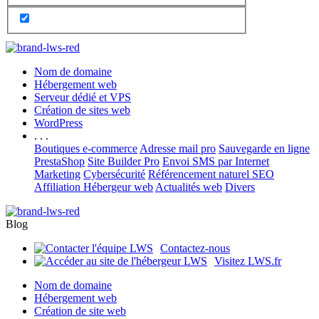
Nom de domaine
Hébergement web
Serveur dédié et VPS
Création de sites web
WordPress
. . .
Boutiques e-commerce
Adresse mail pro
Sauvegarde en ligne
PrestaShop
Site Builder Pro
Envoi SMS par Internet
Marketing
Cybersécurité
Référencement naturel SEO
Affiliation Hébergeur web
Actualités web
Divers
Blog
Contactez-nous
Visitez LWS.fr
Nom de domaine
Hébergement web
Création de site web