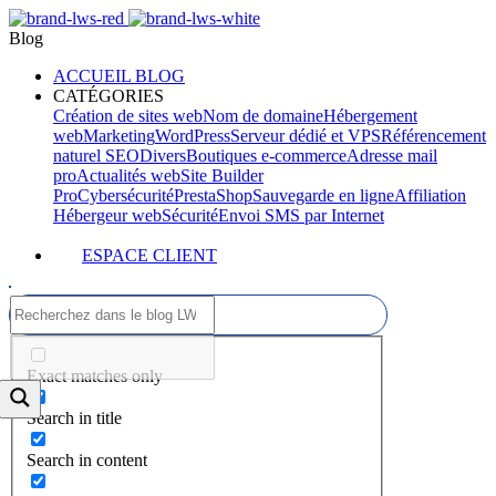
Blog
ACCUEIL BLOG
CATÉGORIES
Création de sites web
Nom de domaine
Hébergement
web
Marketing
WordPress
Serveur dédié et VPS
Référencement
naturel SEO
Divers
Boutiques e-commerce
Adresse mail
pro
Actualités web
Site Builder
Pro
Cybersécurité
PrestaShop
Sauvegarde en ligne
Affiliation
Hébergeur web
Sécurité
Envoi SMS par Internet
ESPACE CLIENT
Exact matches only
Search in title
Search in content