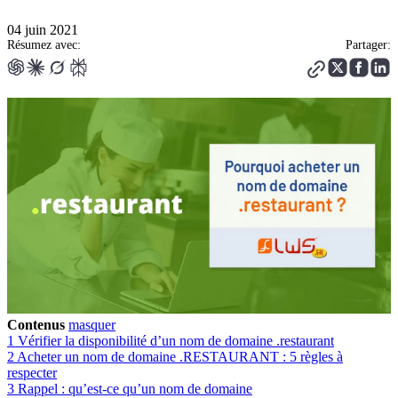
04 juin 2021
Résumez avec:
Partager:
Contenus
masquer
1
Vérifier la disponibilité d’un nom de domaine .restaurant
2
Acheter un nom de domaine .RESTAURANT : 5 règles à
respecter
3
Rappel : qu’est-ce qu’un nom de domaine