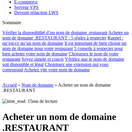
E-commerce
Serveur VPS
Devenir rédacteur LWS
Sommaire
Vérifier la disponibilité d’un nom de domaine .restaurant
Acheter un
nom de domaine .RESTAURANT : 5 règles à respecter
Rappel :
qu’est-ce qu’un nom de domaine
Il est important de bien choisir un
nom de domaine pour votre restaurant
5 conseils à respecter pour
bien acheter votre nom de domaine
Choisissez le nom de votre
restaurant
Soyez simple et concis
Vérifiez que le nom de domaine
soit disponible et légal
Choisissez une extension qui vous
correspond
Achetez vite votre nom de domaine
Accueil
»
Nom de domaine
»
Acheter un nom de domaine
.RESTAURANT
15mn de lecture
Acheter un nom de domaine
.RESTAURANT