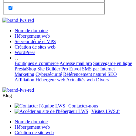
Nom de domaine
Hébergement web
Serveur dédié et VPS
Création de sites web
WordPress
. . .
Boutiques e-commerce
Adresse mail pro
Sauvegarde en ligne
PrestaShop
Site Builder Pro
Envoi SMS par Internet
Marketing
Cybersécurité
Référencement naturel SEO
Affiliation Hébergeur web
Actualités web
Divers
Blog
Contactez-nous
Visitez LWS.fr
Nom de domaine
Hébergement web
Création de site web