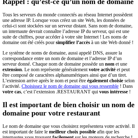
Rappel : qu’est-ce qu’un nom de domaine
Tous les serveurs du monde connectés au réseau Internet possèdent
une adresse IP. Lorsque vous créez un site Web, les données de
celui-ci sont stockées sur un serveur distant. Sans nom de domaine,
un internaute devrait connaître l’adresse IP du serveur, qui est une
suite de chiffres, pour accéder à votre site Internet ! Les noms de
domaine ont été créés pour
simplifier l’accès
à un site Web donné !
Le système de noms de domaine, aussi appelé DNS, assure la
correspondance entre un nom de domaine et l’adresse IP d’un
serveur donné. Chaque nom de domaine possède un
nom
et une
extension
. Le nom représente généralement
votre activité
et peut
être composé de caractères alphanumériques ainsi que d’un tiret.
L’extension arrive après le nom et peut être
également choisie
selon
l’activité.
Choisissez le nom de domaine qui vous ressemble
! Dans
votre cas
, c’est l’extension .RESTAURANT qui
vous intéresse
!
Il est important de bien choisir un nom de
domaine pour votre restaurant
Le nom de domaine que vous choisirez représentera votre activité. Il
est important de faire le
meilleur choix possible
afin que les
internautes vous trouvent
facilement
sur les moteurs de recherche !