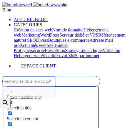
Blog
ACCUEIL BLOG
CATÉGORIES
Création de sites web
Nom de domaine
Hébergement
web
Marketing
WordPress
Serveur dédié et VPS
Référencement
naturel SEO
Divers
Boutiques e-commerce
Adresse mail
pro
Actualités web
Site Builder
Pro
Cybersécurité
PrestaShop
Sauvegarde en ligne
Affiliation
Hébergeur web
Sécurité
Envoi SMS par Internet
ESPACE CLIENT
Exact matches only
Search in title
Search in content