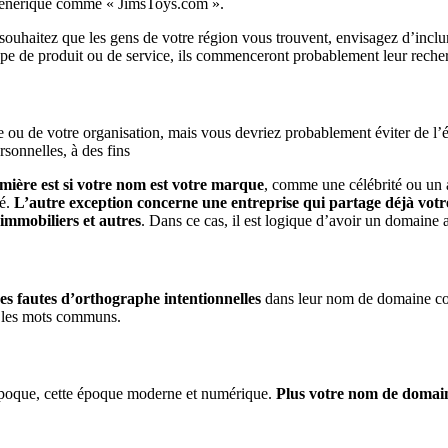
générique comme « JimsToys.com ».
ouhaitez que les gens de votre région vous trouvent, envisagez d’inclu
type de produit ou de service, ils commenceront probablement leur recher
se ou de votre organisation, mais vous devriez probablement éviter de l
sonnelles, à des fins
ière est si votre nom est votre marque
, comme une célébrité ou un at
té.
L’autre exception concerne une entreprise qui partage déjà vot
 immobiliers et autres
. Dans ce cas, il est logique d’avoir un domaine
s fautes d’orthographe intentionnelles
dans leur nom de domaine comm
ur les mots communs.
e époque, cette époque moderne et numérique.
Plus votre nom de domaine 