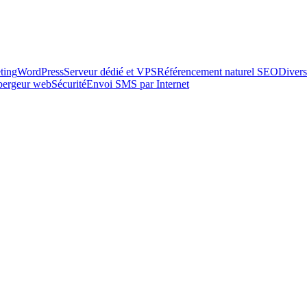
ting
WordPress
Serveur dédié et VPS
Référencement naturel SEO
Divers
ébergeur web
Sécurité
Envoi SMS par Internet