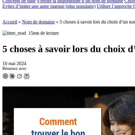
Concepts de base
Vérifier la disponibilité d’un nom de domaine
Choix
Evitez d’imiter une autre marque (plus populaire)
Utiliser l’approche 
Accueil
»
Nom de domaine
»
5 choses à savoir lors du choix d’un n
15mn de lecture
5 choses à savoir lors du choix
10 mai 2024
Résumez avec: