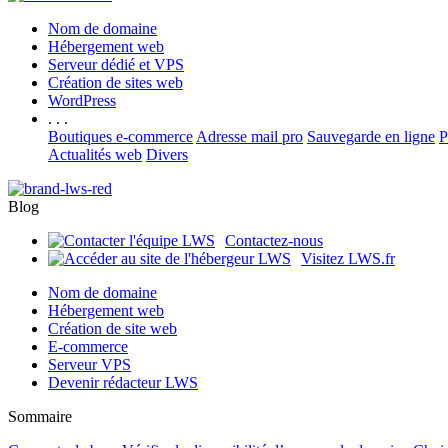
Nom de domaine
Hébergement web
Serveur dédié et VPS
Création de sites web
WordPress
. . .
Boutiques e-commerce
Adresse mail pro
Sauvegarde en ligne
P
Actualités web
Divers
Blog
Contactez-nous
Visitez LWS.fr
Nom de domaine
Hébergement web
Création de site web
E-commerce
Serveur VPS
Devenir rédacteur LWS
Sommaire