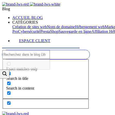
Blog
ACCUEIL BLOG
CATÉGORIES
Création de sites web
Nom de domaine
Hébergement web
Marke
Pro
Cybersécurité
PrestaShop
Sauvegarde en ligne
Affiliation H
ESPACE CLIENT
Exact matches only
Search in title
Search in content