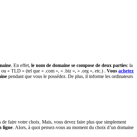
omaine
. En effet,
le nom de domaine se compose de deux parties
: la
u « TLD » (tel que « .com », « .biz », « .org », etc.) .
Vous
achetez
aine
pendant que vous le possédez. De plus, il informe les ordinateurs
ps de faire votre choix. Mais, vous devez faire plus que simplement
 ligne
. Alors, à quoi pensez-vous au moment du choix d’un domaine