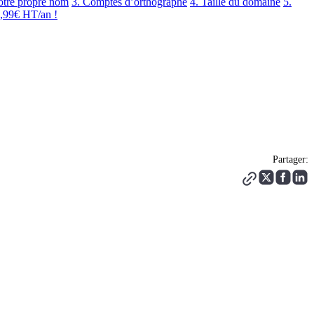
votre propre nom
3. Comptes d’orthographe
4. Taille du domaine
5.
0,99€ HT/an !
Partager: