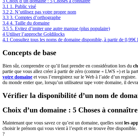
3
Choix d’un domaine : 5 Choses à connaître
3.1
1. Public visé
3.2
2. N’utilisez pas votre propre nom
3.3
3. Comptes d’orthographe
3.4
4. Taille du domaine
3.5
5. Evitez d’imiter une autre marque (plus populaire)
4
Utiliser l’approche Goldilocks
4.1
Consultez tous les noms de domaine disponible, à partir de 0,99€
Concepts de base
Bien sûr, comprendre ce qu’il faut prendre en considération lors du
ch
partie que vous allez créer à partir de zéro (comme « LWS ») et la par
votre domaine
et vous l’enregistrez sur le Web à l’aide d’un registre.
du monde entier que, lorsqu’un utilisateur tape votre domaine, il devra 
Vérifier la disponibilité d’un nom de doma
Choix d’un domaine : 5 Choses à connaître
Maintenant que vous savez ce qu’est un domaine, quelles sont
les ap
choisir le prénom qui vous vient à l’esprit et se trouve être disponible.
?