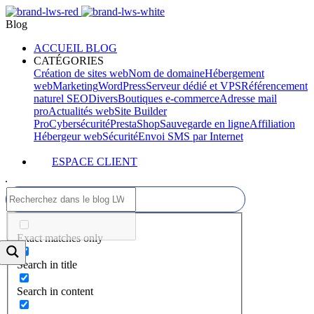
Blog
ACCUEIL BLOG
CATÉGORIES
Création de sites web
Nom de domaine
Hébergement
web
Marketing
WordPress
Serveur dédié et VPS
Référencement
naturel SEO
Divers
Boutiques e-commerce
Adresse mail
pro
Actualités web
Site Builder
Pro
Cybersécurité
PrestaShop
Sauvegarde en ligne
Affiliation
Hébergeur web
Sécurité
Envoi SMS par Internet
ESPACE CLIENT
Exact matches only
Search in title
Search in content