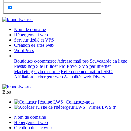
Nom de domaine
Hébergement web
Serveur dédié et VPS
Création de sites web
WordPress
. . .
Boutiques e-commerce
Adresse mail pro
Sauvegarde en ligne
PrestaShop
Site Builder Pro
Envoi SMS par Internet
Marketing
Cybersécurité
Référencement naturel SEO
Affiliation Hébergeur web
Actualités web
Divers
Blog
Contactez-nous
Visitez LWS.fr
Nom de domaine
Hébergement web
Création de site web