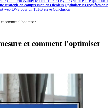
te ?
Comment évaluer le Time To First Byte ?
Quand est-ce que mon 
ne stratégie de compression des fichiers
Optimiser les requêtes de 
nt web LWS pour un TTFB élevé
Conclusion
 et comment l’optimiser
 mesure et comment l’optimiser