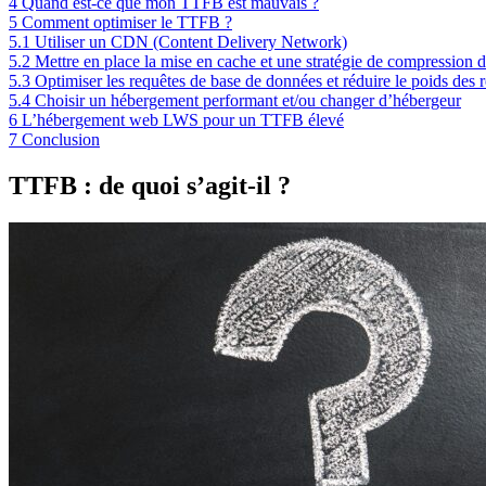
4
Quand est-ce que mon TTFB est mauvais ?
5
Comment optimiser le TTFB ?
5.1
Utiliser un CDN (Content Delivery Network)
5.2
Mettre en place la mise en cache et une stratégie de compression d
5.3
Optimiser les requêtes de base de données et réduire le poids des 
5.4
Choisir un hébergement performant et/ou changer d’hébergeur
6
L’hébergement web LWS pour un TTFB élevé
7
Conclusion
TTFB : de quoi s’agit-il ?