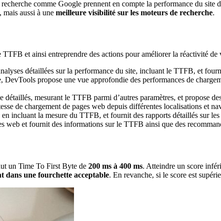
 de recherche comme Google prennent en compte la performance du site 
, mais aussi à une
meilleure visibilité sur les moteurs de recherche
.
e TTFB et ainsi entreprendre des actions pour améliorer la réactivité de 
 analyses détaillées sur la performance du site, incluant le TTFB, et fo
e, DevTools propose une vue approfondie des performances de chargemen
ce détaillés, mesurant le TTFB parmi d’autres paramètres, et propose de
 vitesse de chargement de pages web depuis différentes localisations et n
, en incluant la mesure du TTFB, et fournit des rapports détaillés sur le
s web et fournit des informations sur le TTFB ainsi que des recommanda
faut un Time To First Byte de
200 ms à 400 ms
. Atteindre un score inféri
nt dans une fourchette acceptable
. En revanche, si le score est supéri