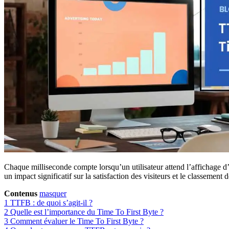
Chaque milliseconde compte lorsqu’un utilisateur attend l’affichage d
un impact significatif sur la satisfaction des visiteurs et le classement
Contenus
masquer
1
TTFB : de quoi s’agit-il ?
2
Quelle est l’importance du Time To First Byte ?
3
Comment évaluer le Time To First Byte ?