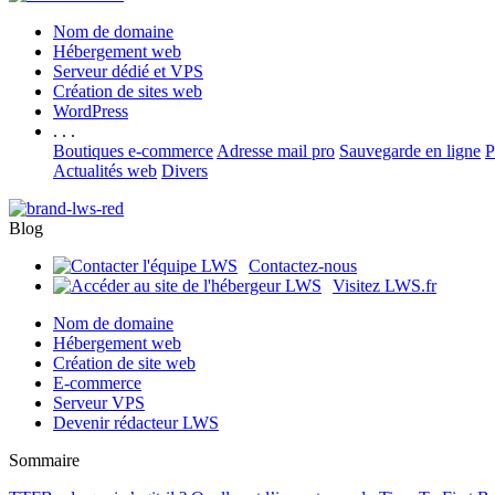
Nom de domaine
Hébergement web
Serveur dédié et VPS
Création de sites web
WordPress
. . .
Boutiques e-commerce
Adresse mail pro
Sauvegarde en ligne
P
Actualités web
Divers
Blog
Contactez-nous
Visitez LWS.fr
Nom de domaine
Hébergement web
Création de site web
E-commerce
Serveur VPS
Devenir rédacteur LWS
Sommaire