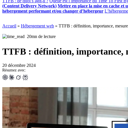
TTFB : de quoi s’agit-il ?
Quelle est l’importance du Time To First By
(Content Delivery Network)
Mettre en place la mise en cache et u
hébergement performant et/ou changer d’hébergeur
L’hébergeme
Accueil
»
Hébergement web
»
TTFB : définition, importance, mesure
20mn de lecture
TTFB : définition, importance,
20 décembre 2024
Résumez avec: