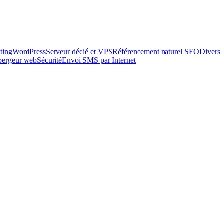
ting
WordPress
Serveur dédié et VPS
Référencement naturel SEO
Divers
ébergeur web
Sécurité
Envoi SMS par Internet