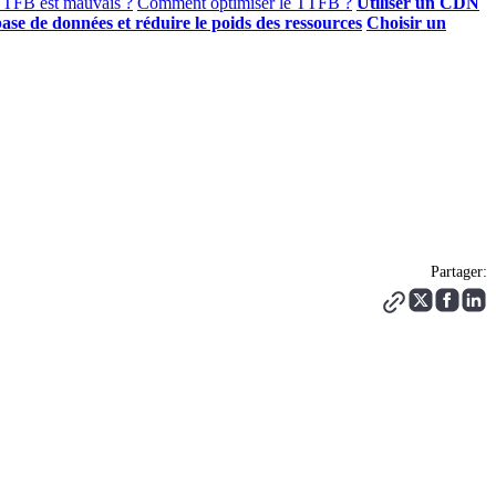
TTFB est mauvais ?
Comment optimiser le TTFB ?
Utiliser un CDN
base de données et réduire le poids des ressources
Choisir un
Partager: