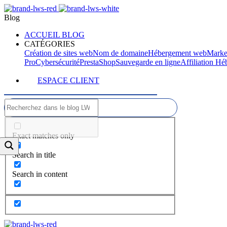
Blog
ACCUEIL BLOG
CATÉGORIES
Création de sites web
Nom de domaine
Hébergement web
Marke
Pro
Cybersécurité
PrestaShop
Sauvegarde en ligne
Affiliation H
ESPACE CLIENT
Exact matches only
Search in title
Search in content