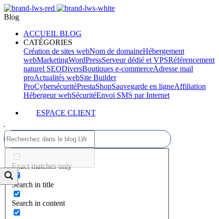
Blog
ACCUEIL BLOG
CATÉGORIES
Création de sites web
Nom de domaine
Hébergement
web
Marketing
WordPress
Serveur dédié et VPS
Référencement
naturel SEO
Divers
Boutiques e-commerce
Adresse mail
pro
Actualités web
Site Builder
Pro
Cybersécurité
PrestaShop
Sauvegarde en ligne
Affiliation
Hébergeur web
Sécurité
Envoi SMS par Internet
ESPACE CLIENT
Exact matches only
Search in title
Search in content