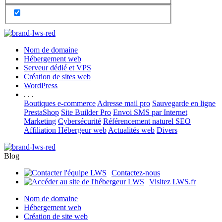
Nom de domaine
Hébergement web
Serveur dédié et VPS
Création de sites web
WordPress
. . .
Boutiques e-commerce
Adresse mail pro
Sauvegarde en ligne
PrestaShop
Site Builder Pro
Envoi SMS par Internet
Marketing
Cybersécurité
Référencement naturel SEO
Affiliation Hébergeur web
Actualités web
Divers
Blog
Contactez-nous
Visitez LWS.fr
Nom de domaine
Hébergement web
Création de site web