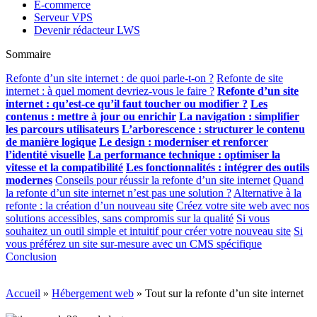
E-commerce
Serveur VPS
Devenir rédacteur LWS
Sommaire
Refonte d’un site internet : de quoi parle-t-on ?
Refonte de site
internet : à quel moment devriez-vous le faire ?
Refonte d’un site
internet : qu’est-ce qu’il faut toucher ou modifier ?
Les
contenus : mettre à jour ou enrichir
La navigation : simplifier
les parcours utilisateurs
L’arborescence : structurer le contenu
de manière logique
Le design : moderniser et renforcer
l’identité visuelle
La performance technique : optimiser la
vitesse et la compatibilité
Les fonctionnalités : intégrer des outils
modernes
Conseils pour réussir la refonte d’un site internet
Quand
la refonte d’un site internet n’est pas une solution ?
Alternative à la
refonte : la création d’un nouveau site
Créez votre site web avec nos
solutions accessibles, sans compromis sur la qualité
Si vous
souhaitez un outil simple et intuitif pour créer votre nouveau site
Si
vous préférez un site sur-mesure avec un CMS spécifique
Conclusion
Accueil
»
Hébergement web
»
Tout sur la refonte d’un site internet