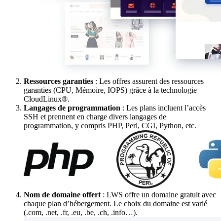
Ressources garanties
: Les offres assurent des ressources
garanties (CPU, Mémoire, IOPS) grâce à la technologie
CloudLinux®.
Langages de programmation
: Les plans incluent l’accès
SSH et prennent en charge divers langages de
programmation, y compris PHP, Perl, CGI, Python, etc.
Nom de domaine offert
: LWS offre un domaine gratuit avec
chaque plan d’hébergement. Le choix du domaine est varié
(.com, .net, .fr, .eu, .be, .ch, .info…).