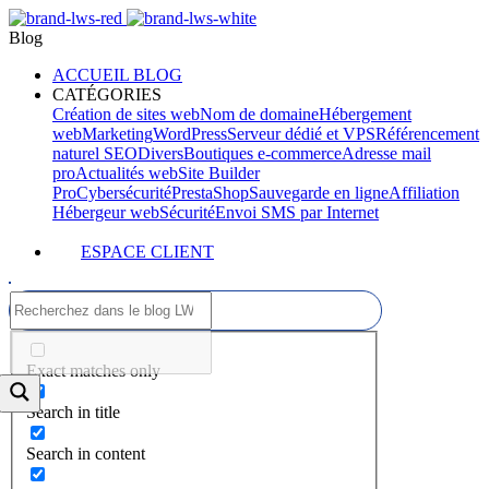
Blog
ACCUEIL BLOG
CATÉGORIES
Création de sites web
Nom de domaine
Hébergement
web
Marketing
WordPress
Serveur dédié et VPS
Référencement
naturel SEO
Divers
Boutiques e-commerce
Adresse mail
pro
Actualités web
Site Builder
Pro
Cybersécurité
PrestaShop
Sauvegarde en ligne
Affiliation
Hébergeur web
Sécurité
Envoi SMS par Internet
ESPACE CLIENT
Exact matches only
Search in title
Search in content