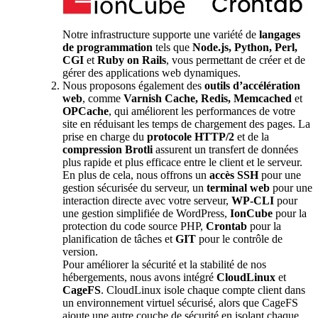
Notre infrastructure supporte une variété de
langages
de programmation
tels que
Node.js, Python, Perl,
CGI
et
Ruby on Rails
, vous permettant de créer et de
gérer des applications web dynamiques.
Nous proposons également des
outils d’accélération
web
, comme
Varnish Cache, Redis, Memcached
et
OPCache
, qui améliorent les performances de votre
site en réduisant les temps de chargement des pages. La
prise en charge du
protocole HTTP/2
et de la
compression Brotli
assurent un transfert de données
plus rapide et plus efficace entre le client et le serveur.
En plus de cela, nous offrons un
accès SSH
pour une
gestion sécurisée du serveur, un
terminal web
pour une
interaction directe avec votre serveur,
WP-CLI
pour
une gestion simplifiée de WordPress,
IonCube
pour la
protection du code source PHP,
Crontab
pour la
planification de tâches et
GIT
pour le contrôle de
version.
Pour améliorer la sécurité et la stabilité de nos
hébergements, nous avons intégré
CloudLinux
et
CageFS
. CloudLinux isole chaque compte client dans
un environnement virtuel sécurisé, alors que CageFS
ajoute une autre couche de sécurité en isolant chaque