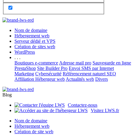
Nom de domaine
Hébergement web
Serveur dédié et VPS
Création de sites web
WordPress
. . .
Boutiques e-commerce
Adresse mail pro
Sauvegarde en ligne
PrestaShop
Site Builder Pro
Envoi SMS par Internet
Marketing
Cybersécurité
Référencement naturel SEO
Affiliation Hébergeur web
Actualités web
Divers
Blog
Contactez-nous
Visitez LWS.fr
Nom de domaine
Hébergement web
Création de site web