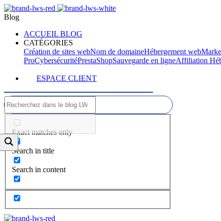
Blog
ACCUEIL BLOG
CATÉGORIES
Création de sites web
Nom de domaine
Hébergement web
Marke
Pro
Cybersécurité
PrestaShop
Sauvegarde en ligne
Affiliation H
ESPACE CLIENT
Exact matches only
Search in title
Search in content