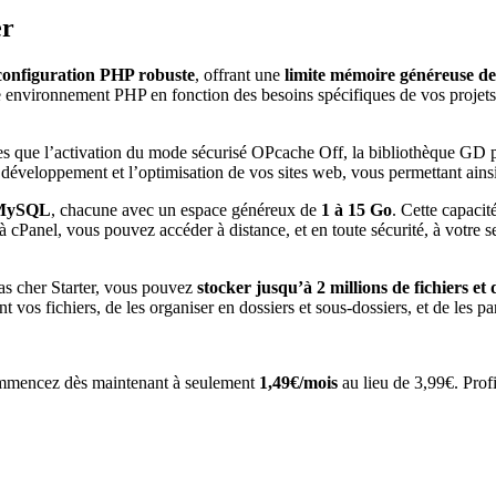
er
configuration PHP robuste
, offrant une
limite mémoire généreuse d
re environnement PHP en fonction des besoins spécifiques de vos projets
es que l’activation du mode sécurisé OPcache Off, la bibliothèque GD p
e développement et l’optimisation de vos sites web, vous permettant ainsi
 MySQL
, chacune avec un espace généreux de
1 à 15 Go
. Cette capacit
à cPanel, vous pouvez accéder à distance, et en toute sécurité, à votre
as cher Starter, vous pouvez
stocker jusqu’à 2 millions de fichiers et 
t vos fichiers, de les organiser en dossiers et sous-dossiers, et de les par
ommencez dès maintenant à seulement
1,49€/mois
au lieu de 3,99€. Prof