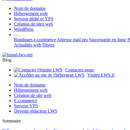
Nom de domaine
Hébergement web
Serveur dédié et VPS
Création de sites web
WordPress
. . .
Boutiques e-commerce
Adresse mail pro
Sauvegarde en ligne
P
Actualités web
Divers
Blog
Contactez-nous
Visitez LWS.fr
Nom de domaine
Hébergement web
Création de site web
E-commerce
Serveur VPS
Devenir rédacteur LWS
Sommaire