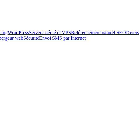
ting
WordPress
Serveur dédié et VPS
Référencement naturel SEO
Divers
ébergeur web
Sécurité
Envoi SMS par Internet