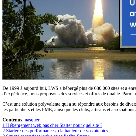
De 1999 à aujourd’hui, LWS a hébergé plus de 680 000 sites et a enre
d’expérience, nous proposons des services et offres de qualité. Parmi n
C’est une solution polyvalente qui a su répondre aux besoins de divers s
les particuliers et les PME, ainsi que les clubs, artisans et associatio
Contenus
masquer
1
Hébergement web pas cher Starter pour quel site ?
2
Starter : des performances à la hauteur de vos attentes