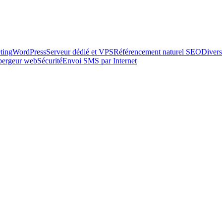
ting
WordPress
Serveur dédié et VPS
Référencement naturel SEO
Divers
ébergeur web
Sécurité
Envoi SMS par Internet