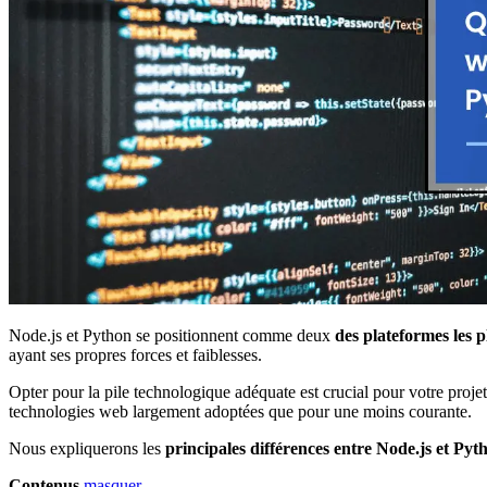
Node.js et Python se positionnent comme deux
des plateformes les 
ayant ses propres forces et faiblesses.
Opter pour la pile technologique adéquate est crucial pour votre projet.
technologies web largement adoptées que pour une moins courante.
Nous expliquerons les
principales différences entre Node.js et Pyt
Contenus
masquer