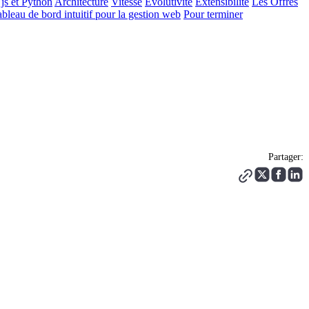
js et Python
Architecture
Vitesse
Évolutivité
Extensibilité
Les Offres
ableau de bord intuitif pour la gestion web
Pour terminer
Partager: