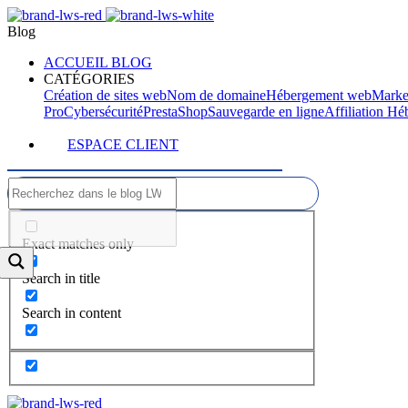
Blog
ACCUEIL BLOG
CATÉGORIES
Création de sites web
Nom de domaine
Hébergement web
Marke
Pro
Cybersécurité
PrestaShop
Sauvegarde en ligne
Affiliation H
ESPACE CLIENT
Exact matches only
Search in title
Search in content