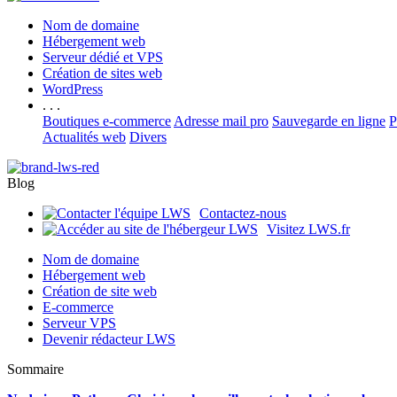
Nom de domaine
Hébergement web
Serveur dédié et VPS
Création de sites web
WordPress
. . .
Boutiques e-commerce
Adresse mail pro
Sauvegarde en ligne
P
Actualités web
Divers
Blog
Contactez-nous
Visitez LWS.fr
Nom de domaine
Hébergement web
Création de site web
E-commerce
Serveur VPS
Devenir rédacteur LWS
Sommaire