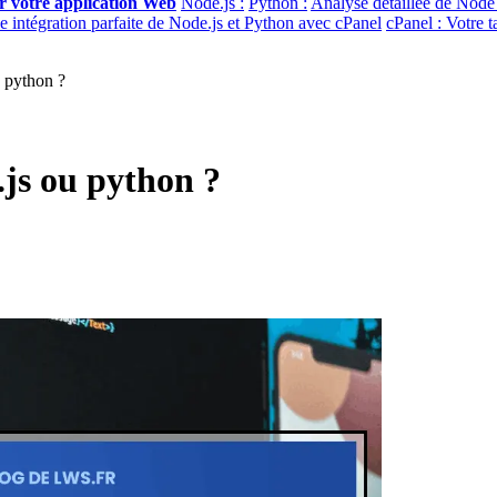
ur votre application Web
Node.js :
Python :
Analyse détaillée de Node 
intégration parfaite de Node.js et Python avec cPanel
cPanel : Votre t
 python ?
.js ou python ?