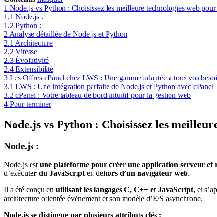
1
Node.js vs Python : Choisissez les meilleure technologies web pour
1.1
Node.js :
1.2
Python :
2
Analyse détaillée de Node js et Python
2.1
Architecture
2.2
Vitesse
2.3
Évolutivité
2.4
Extensibilité
3
Les Offres cPanel chez LWS : Une gamme adaptée à tous vos beso
3.1
LWS : Une intégration parfaite de Node.js et Python avec cPanel
3.2
cPanel : Votre tableau de bord intuitif pour la gestion web
4
Pour terminer
Node.js vs Python : Choisissez les meilleu
Node.js :
Node.js est
une plateforme pour créer une application serveur et 
d’exécut
er du JavaScript
en de
hors d’un navigateur web
.
Il a été conçu en
utilisant les langages C, C++ et JavaScript,
et s’a
architecture orientée événement et son modèle d’E/S asynchrone.
Node.js se distingue par plusieurs attributs clés :