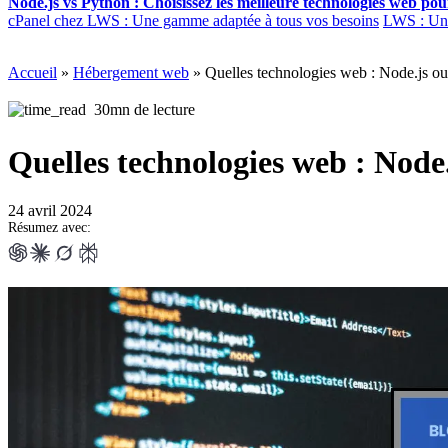
Node.js vs Python : Choisissez les meilleure technologies web po
cPanel chez LWS : Une gamme adaptée à tous vos besoins
LWS : Une 
Accueil
»
Hébergement web
»
Quelles technologies web : Node.js ou
30mn de lecture
Quelles technologies web : Node
24 avril 2024
Résumez avec: