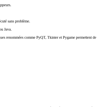
oppeurs.
écuté sans problème.
ou Java.
hèques renommées comme PyQT, Tkinter et Pygame permettent de