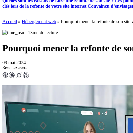
Quelles sont les raisons de faire une refonte de son site ?
Les point
clés lors de la refonte de votre site internet
Convaincu d’envisager 
Accueil
»
Hébergement web
»
Pourquoi mener la refonte de son site
13mn de lecture
Pourquoi mener la refonte de so
09 mai 2024
Résumez avec: