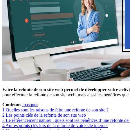
Faire la refonte de son site web permet de développer votre activit
pour effectuer la refonte de son site web, mais aussi les bénéfices que c
Contenus
masquer
1
Quelles sont les raisons de faire une refonte de son site ?
2
Les points clés de la refonte de son site web
3
Le référencement naturel : quels sont les bénéfices d’une refonte de
4
Autres points clés lors de la refonte de votre site internet