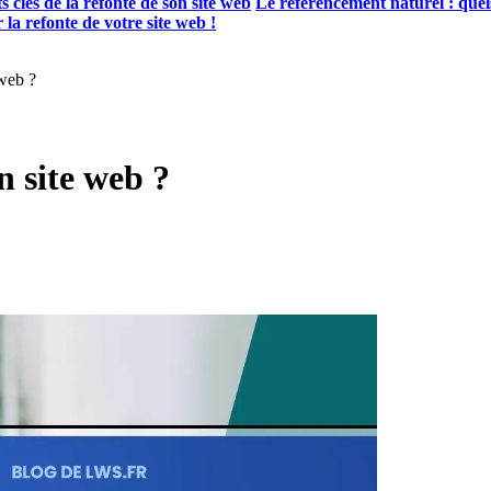
s clés de la refonte de son site web
Le référencement naturel : quels
la refonte de votre site web !
 web ?
n site web ?