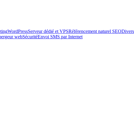
ting
WordPress
Serveur dédié et VPS
Référencement naturel SEO
Divers
ébergeur web
Sécurité
Envoi SMS par Internet