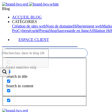
Blog
ACCUEIL BLOG
CATÉGORIES
Création de sites web
Nom de domaine
Hébergement web
Marke
Pro
Cybersécurité
PrestaShop
Sauvegarde en ligne
Affiliation H
ESPACE CLIENT
Exact matches only
Search in title
Search in content