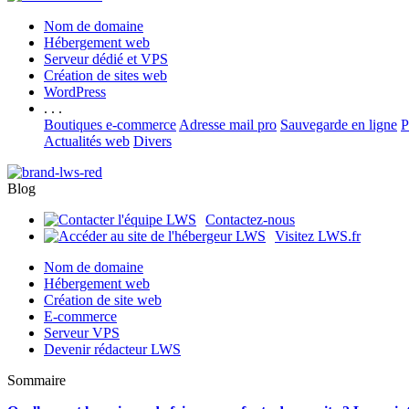
Nom de domaine
Hébergement web
Serveur dédié et VPS
Création de sites web
WordPress
. . .
Boutiques e-commerce
Adresse mail pro
Sauvegarde en ligne
P
Actualités web
Divers
Blog
Contactez-nous
Visitez LWS.fr
Nom de domaine
Hébergement web
Création de site web
E-commerce
Serveur VPS
Devenir rédacteur LWS
Sommaire