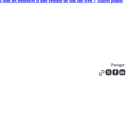
 sont les bénéfices d’une refonte de son site web ?
Autres points
Partager: