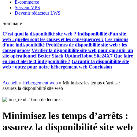
E-commerce
Serveur VPS
Devenir rédacteur LWS
Sommaire
C’est quoi la disponibilité site web ?
Indisponibilité d’un site
web : quelles sont les causes et les conséquences ?
Les raisons
d’une indisponibilité
Problèmes de disponibilité site web : les
conséquences
Vérifier la disponibilité site web pour garantir un
site opérationnel
Better Stack
UptimeRobot
Site24X7
Que faire
en cas d’alerte d’indisponibilité ?
Garantir la disponibilité site
web : optez pour notre hébergement web
Conclusion
Accueil
»
Hébergement web
»
Minimisez les temps d’arrêts :
assurez la disponibilité site web
16mn de lecture
Minimisez les temps d’arrêts :
assurez la disponibilité site web