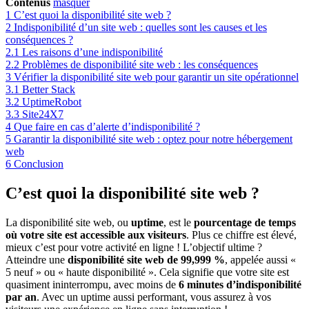
Contenus
masquer
1
C’est quoi la disponibilité site web ?
2
Indisponibilité d’un site web : quelles sont les causes et les
conséquences ?
2.1
Les raisons d’une indisponibilité
2.2
Problèmes de disponibilité site web : les conséquences
3
Vérifier la disponibilité site web pour garantir un site opérationnel
3.1
Better Stack
3.2
UptimeRobot
3.3
Site24X7
4
Que faire en cas d’alerte d’indisponibilité ?
5
Garantir la disponibilité site web : optez pour notre hébergement
web
6
Conclusion
C’est quoi la disponibilité site web ?
La disponibilité site web, ou
uptime
, est le
pourcentage de temps
où votre site est accessible aux visiteurs
. Plus ce chiffre est élevé,
mieux c’est pour votre activité en ligne ! L’objectif ultime ?
Atteindre une
disponibilité site web de 99,999 %
, appelée aussi «
5 neuf » ou « haute disponibilité ». Cela signifie que votre site est
quasiment ininterrompu, avec moins de
6 minutes d’indisponibilité
par an
. Avec un uptime aussi performant, vous assurez à vos