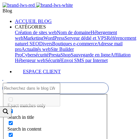
Blog
ACCUEIL BLOG
CATÉGORIES
Création de sites web
Nom de domaine
Hébergement
web
Marketing
WordPress
Serveur dédié et VPS
Référencement
naturel SEO
Divers
Boutiques e-commerce
Adresse mail
pro
Actualités web
Site Builder
Pro
Cybersécurité
PrestaShop
Sauvegarde en ligne
Affiliation
Hébergeur web
Sécurité
Envoi SMS par Internet
ESPACE CLIENT
Exact matches only
Search in title
Search in content