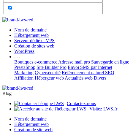
Nom de domaine
Hébergement web
Serveur dédié et VPS
Création de sites web
WordPress
. . .
Boutiques e-commerce
Adresse mail pro
Sauvegarde en ligne
PrestaShop
Site Builder Pro
Envoi SMS par Internet
Marketing
Cybersécurité
Référencement naturel SEO
Affiliation Hébergeur web
Actualités web
Divers
Blog
Contactez-nous
Visitez LWS.fr
Nom de domaine
Hébergement web
Création de site web