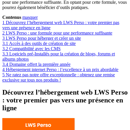
pour une performance suffisante. En optant pour cette formule, vous
pourrez également bénéficier d’outils pratiques.
Contenus
masquer
1
Découvrez l’hébergement web LWS Perso : votre premier pas
vers une présence en ligne
2
LWS Perso : une formule pour une performance suffisante
3
LWS Perso pour héberger et créer un site
3.1
Accès à des outils de création de site
3.2
Compatibilité avec les CMS
3.3
Logiciels pré-Installés pour la création de blogs, forums et
albums photos
3.4
Domaine offert la première année
4
Hébergement internet Perso : l’excellence à un prix abordable
5
Ne ratez pas notre offre exceptionnelle : obtenez une remise
exclusive sur tous nos produits !
Découvrez l’hébergement web LWS Perso
: votre premier pas vers une présence en
ligne