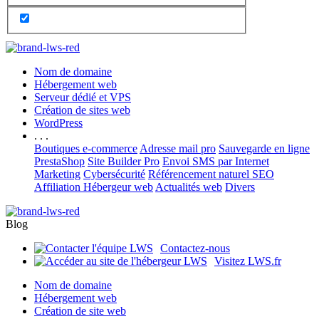
Nom de domaine
Hébergement web
Serveur dédié et VPS
Création de sites web
WordPress
. . .
Boutiques e-commerce
Adresse mail pro
Sauvegarde en ligne
PrestaShop
Site Builder Pro
Envoi SMS par Internet
Marketing
Cybersécurité
Référencement naturel SEO
Affiliation Hébergeur web
Actualités web
Divers
Blog
Contactez-nous
Visitez LWS.fr
Nom de domaine
Hébergement web
Création de site web