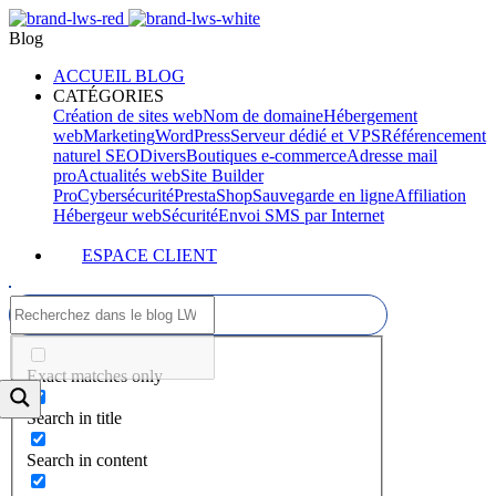
Blog
ACCUEIL BLOG
CATÉGORIES
Création de sites web
Nom de domaine
Hébergement
web
Marketing
WordPress
Serveur dédié et VPS
Référencement
naturel SEO
Divers
Boutiques e-commerce
Adresse mail
pro
Actualités web
Site Builder
Pro
Cybersécurité
PrestaShop
Sauvegarde en ligne
Affiliation
Hébergeur web
Sécurité
Envoi SMS par Internet
ESPACE CLIENT
Exact matches only
Search in title
Search in content