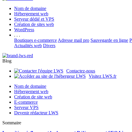
Nom de domaine
Hébergement web
Serveur dédié et VPS
Création de sites web
WordPress
. . .
Boutiques e-commerce
Adresse mail pro
Sauvegarde en ligne
P
Actualités web
Divers
Blog
Contactez-nous
Visitez LWS.fr
Nom de domaine
Hébergement web
Création de site web
E-commerce
Serveur VPS
Devenir rédacteur LWS
Sommaire