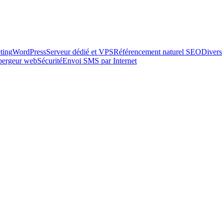
ting
WordPress
Serveur dédié et VPS
Référencement naturel SEO
Divers
ébergeur web
Sécurité
Envoi SMS par Internet