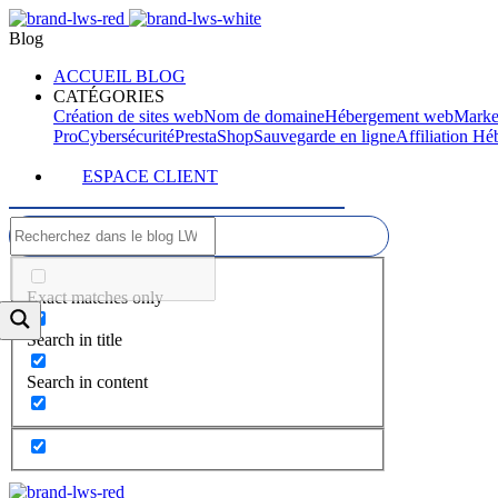
Blog
ACCUEIL BLOG
CATÉGORIES
Création de sites web
Nom de domaine
Hébergement web
Marke
Pro
Cybersécurité
PrestaShop
Sauvegarde en ligne
Affiliation H
ESPACE CLIENT
Exact matches only
Search in title
Search in content