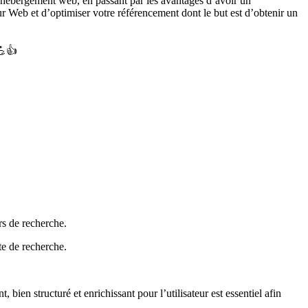
 l’hébergement web, en passant par les avantages d’avoir un
 Web et d’optimiser votre référencement dont le but est d’obtenir un
💪👍
rs de recherche.
te de recherche.
ien structuré et enrichissant pour l’utilisateur est essentiel afin