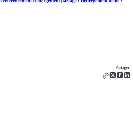
u référencement
Hébergement partagé :
Hébergement dédié :
O
Partager: