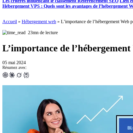
Les critères influençant le classement Référencement SEO
Lien e
Hébergement VPS :
Quels sont les avantages de l’hébergement 
Accueil
»
Hébergement web
»
L’importance de l’hébergement Web 
23mn de lecture
L’importance de l’hébergement
05 mai 2024
Résumez avec: