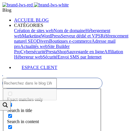
Blog
ACCUEIL BLOG
CATÉGORIES
Création de sites web
Nom de domaine
Hébergement
web
Marketing
WordPress
Serveur dédié et VPS
Référencement
naturel SEO
Divers
Boutiques e-commerce
Adresse mail
pro
Actualités web
Site Builder
Pro
Cybersécurité
PrestaShop
Sauvegarde en ligne
Affiliation
Hébergeur web
Sécurité
Envoi SMS par Internet
ESPACE CLIENT
Exact matches only
Search in title
Search in content