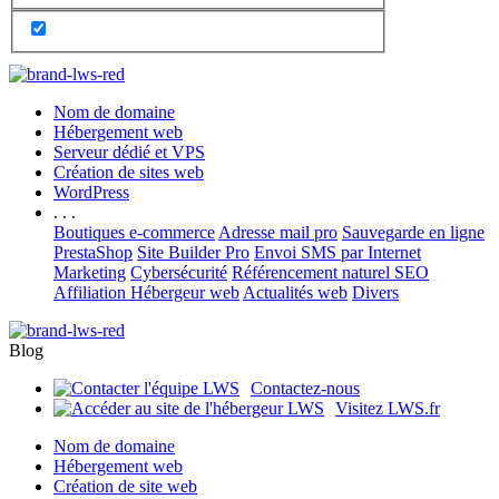
Nom de domaine
Hébergement web
Serveur dédié et VPS
Création de sites web
WordPress
. . .
Boutiques e-commerce
Adresse mail pro
Sauvegarde en ligne
PrestaShop
Site Builder Pro
Envoi SMS par Internet
Marketing
Cybersécurité
Référencement naturel SEO
Affiliation Hébergeur web
Actualités web
Divers
Blog
Contactez-nous
Visitez LWS.fr
Nom de domaine
Hébergement web
Création de site web