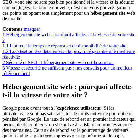
SEO
, votre site ne sera pas bien positionné si la vitesse et la sécurité
sont négligées. La bonne nouvelle, c’est que vous pouvez garantir
ces points en optant tout simplement pour un
hébergement site web
de qualité.
Contenus
masquer
1
Hébergement site web : pourquoi affecte-t-il la vitesse de votre site
?
1.1
Uptime : le temps de réponse et de disponibilité de votre site
1.2
Localisation des datacenters : la proximité garantie une meilleure
réactivité
2
Sécurité et SEO : l’hébergement site web est la solution
3
Vitesse et sécurité ne suffisent pas : nos conseils pour un meilleur
référencement
Hébergement site web
: pourquoi affecte-
t-il la vitesse de votre site ?
Google pense avant tout à l’
expérience utilisateur
. Si les
utilisateurs ne sont pas satisfaits, le site qu’ils ont visité pourrait être
pénalisé par Google. Le taux de rebond est un premier indicateur qui
permet de déterminer si un site arrive à satisfaire ou non les attentes
des internautes. Ce taux de rebond est le pourcentage de visiteurs
qui ont quitté la plateforme après avoir exploré une seule page.