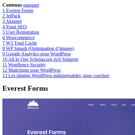
Contenus
masquer
1
Everest Forms
2
JetPack
3
Akismet
4
Yoast SEO
5
User Registration
6
Woocommerce
7
W3 Total Cache
8
WP Smush (Optimisation d’images)
9
Google Analytics pour WordPress
10
All In One Schema.org rich Snippets
11
Wordfence Security
12
Mailchimp pour WordPress
13
Les plugins WordPress indispensables, pour conclure
Everest Forms