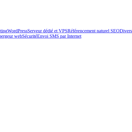
ting
WordPress
Serveur dédié et VPS
Référencement naturel SEO
Divers
ébergeur web
Sécurité
Envoi SMS par Internet