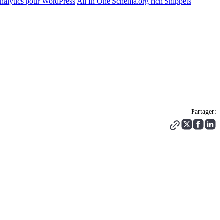
nalytics pour WordPress
All In One Schema.org rich Snippets
Partager: