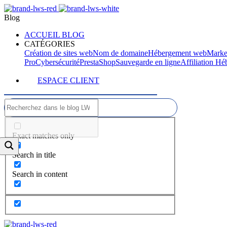
Blog
ACCUEIL BLOG
CATÉGORIES
Création de sites web
Nom de domaine
Hébergement web
Marke
Pro
Cybersécurité
PrestaShop
Sauvegarde en ligne
Affiliation H
ESPACE CLIENT
Exact matches only
Search in title
Search in content