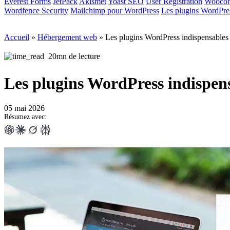
Everest Forms
JetPack
Akismet
Yoast SEO
User Registration
Wooco
Wordfence Security
Mailchimp pour WordPress
Les plugins WordPres
Accueil
»
Hébergement web
»
Les plugins WordPress indispensables p
20mn de lecture
Les plugins WordPress indispens
05 mai 2026
Résumez avec: