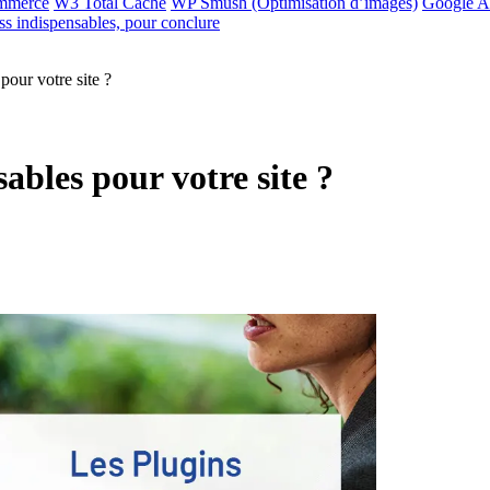
mmerce
W3 Total Cache
WP Smush (Optimisation d’images)
Google A
s indispensables, pour conclure
our votre site ?
ables pour votre site ?