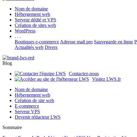
Nom de domaine
Hébergement web
Serveur dédié et VPS
Création de sites web
WordPress
. . .
Boutiques e-commerce
Adresse mail pro
Sauvegarde en ligne
P
Actualités web
Divers
Blog
Contactez-nous
Visitez LWS.fr
Nom de domaine
Hébergement web
Création de site web
E-commerce
Serveur VPS
Devenir rédacteur LWS
Sommaire