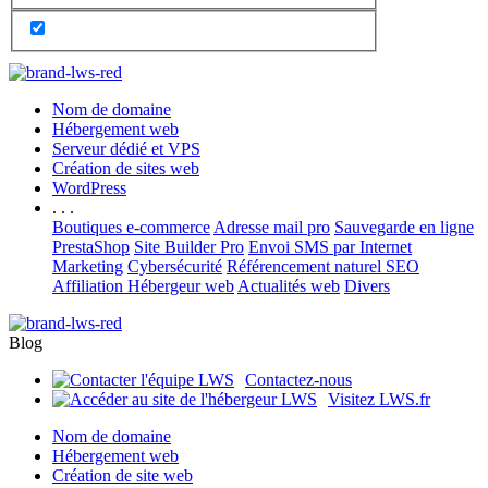
Nom de domaine
Hébergement web
Serveur dédié et VPS
Création de sites web
WordPress
. . .
Boutiques e-commerce
Adresse mail pro
Sauvegarde en ligne
PrestaShop
Site Builder Pro
Envoi SMS par Internet
Marketing
Cybersécurité
Référencement naturel SEO
Affiliation Hébergeur web
Actualités web
Divers
Blog
Contactez-nous
Visitez LWS.fr
Nom de domaine
Hébergement web
Création de site web