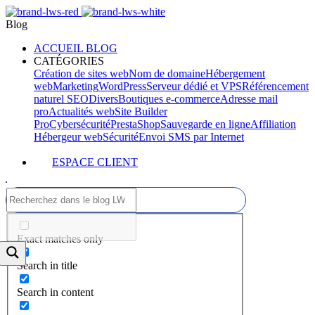
Blog
ACCUEIL BLOG
CATÉGORIES
Création de sites web
Nom de domaine
Hébergement
web
Marketing
WordPress
Serveur dédié et VPS
Référencement
naturel SEO
Divers
Boutiques e-commerce
Adresse mail
pro
Actualités web
Site Builder
Pro
Cybersécurité
PrestaShop
Sauvegarde en ligne
Affiliation
Hébergeur web
Sécurité
Envoi SMS par Internet
ESPACE CLIENT
Exact matches only
Search in title
Search in content