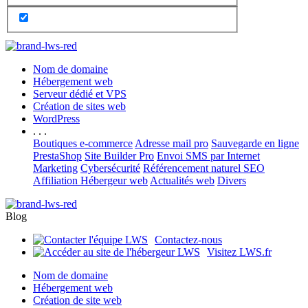
Nom de domaine
Hébergement web
Serveur dédié et VPS
Création de sites web
WordPress
. . .
Boutiques e-commerce
Adresse mail pro
Sauvegarde en ligne
PrestaShop
Site Builder Pro
Envoi SMS par Internet
Marketing
Cybersécurité
Référencement naturel SEO
Affiliation Hébergeur web
Actualités web
Divers
Blog
Contactez-nous
Visitez LWS.fr
Nom de domaine
Hébergement web
Création de site web