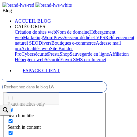
Blog
ACCUEIL BLOG
CATÉGORIES
Création de sites web
Nom de domaine
Hébergement
web
Marketing
WordPress
Serveur dédié et VPS
Référencement
naturel SEO
Divers
Boutiques e-commerce
Adresse mail
pro
Actualités web
Site Builder
Pro
Cybersécurité
PrestaShop
Sauvegarde en ligne
Affiliation
Hébergeur web
Sécurité
Envoi SMS par Internet
ESPACE CLIENT
Exact matches only
Search in title
Search in content