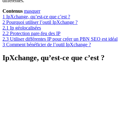
différentes.
Contenus
masquer
1
IpXchange, qu’est-ce que c’est ?
2
Pourquoi utiliser l’outil IpXchange ?
2.1
Ip géolocalisées
2.2
Protection pare-feu des IP
2.3
Utiliser différentes IP pour créer un PBN SEO est idéal
3
Comment bénéficier de l’outil IpXchange ?
IpXchange, qu’est-ce que c’est ?