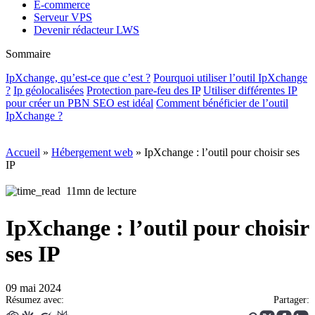
E-commerce
Serveur VPS
Devenir rédacteur LWS
Sommaire
IpXchange, qu’est-ce que c’est ?
Pourquoi utiliser l’outil IpXchange
?
Ip géolocalisées
Protection pare-feu des IP
Utiliser différentes IP
pour créer un PBN SEO est idéal
Comment bénéficier de l’outil
IpXchange ?
Accueil
»
Hébergement web
»
IpXchange : l’outil pour choisir ses
IP
11mn de lecture
IpXchange : l’outil pour choisir
ses IP
09 mai 2024
Résumez avec:
Partager: