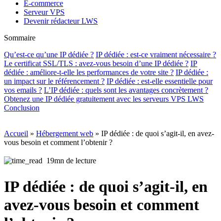
E-commerce
Serveur VPS
Devenir rédacteur LWS
Sommaire
Qu’est-ce qu’une IP dédiée ?
IP dédiée : est-ce vraiment nécessaire ?
Le certificat SSL/TLS : avez-vous besoin d’une IP dédiée ?
IP
dédiée : améliore-t-elle les performances de votre site ?
IP dédiée :
un impact sur le référencement ?
IP dédiée : est-elle essentielle pour
vos emails ?
L’IP dédiée : quels sont les avantages concrètement ?
Obtenez une IP dédiée gratuitement avec les serveurs VPS LWS
Conclusion
Accueil
»
Hébergement web
»
IP dédiée : de quoi s’agit-il, en avez-
vous besoin et comment l’obtenir ?
19mn de lecture
IP dédiée : de quoi s’agit-il, en
avez-vous besoin et comment