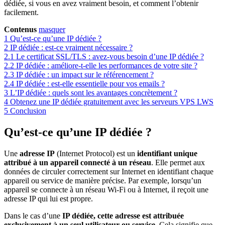
dédiée, si vous en avez vraiment besoin, et comment l’obtenir
facilement.
Contenus
masquer
1
Qu’est-ce qu’une IP dédiée ?
2
IP dédiée : est-ce vraiment nécessaire ?
2.1
Le certificat SSL/TLS : avez-vous besoin d’une IP dédiée ?
2.2
IP dédiée : améliore-t-elle les performances de votre site ?
2.3
IP dédiée : un impact sur le référencement ?
2.4
IP dédiée : est-elle essentielle pour vos emails ?
3
L’IP dédiée : quels sont les avantages concrètement ?
4
Obtenez une IP dédiée gratuitement avec les serveurs VPS LWS
5
Conclusion
Qu’est-ce qu’une IP dédiée ?
Une
adresse IP
(Internet Protocol) est un
identifiant unique
attribué à un appareil connecté à un réseau
. Elle permet aux
données de circuler correctement sur Internet en identifiant chaque
appareil ou service de manière précise. Par exemple, lorsqu’un
appareil se connecte à un réseau Wi-Fi ou à Internet, il reçoit une
adresse IP qui lui est propre.
Dans le cas d’une
IP dédiée, cette adresse est attribuée
exclusivement à un seul utilisateur ou service
. Cela signifie que