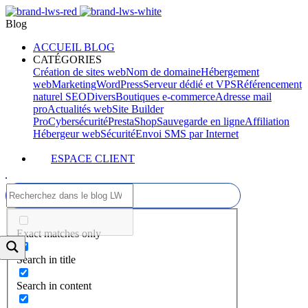
Blog
ACCUEIL BLOG
CATÉGORIES
Création de sites web
Nom de domaine
Hébergement
web
Marketing
WordPress
Serveur dédié et VPS
Référencement
naturel SEO
Divers
Boutiques e-commerce
Adresse mail
pro
Actualités web
Site Builder
Pro
Cybersécurité
PrestaShop
Sauvegarde en ligne
Affiliation
Hébergeur web
Sécurité
Envoi SMS par Internet
ESPACE CLIENT
Exact matches only
Search in title
Search in content