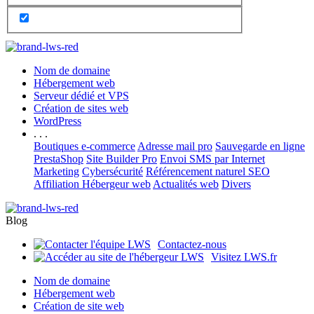
Nom de domaine
Hébergement web
Serveur dédié et VPS
Création de sites web
WordPress
. . .
Boutiques e-commerce
Adresse mail pro
Sauvegarde en ligne
PrestaShop
Site Builder Pro
Envoi SMS par Internet
Marketing
Cybersécurité
Référencement naturel SEO
Affiliation Hébergeur web
Actualités web
Divers
Blog
Contactez-nous
Visitez LWS.fr
Nom de domaine
Hébergement web
Création de site web