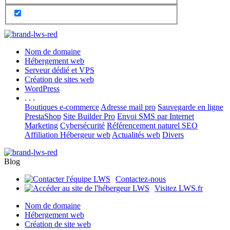
Nom de domaine
Hébergement web
Serveur dédié et VPS
Création de sites web
WordPress
. . .
Boutiques e-commerce
Adresse mail pro
Sauvegarde en ligne
PrestaShop
Site Builder Pro
Envoi SMS par Internet
Marketing
Cybersécurité
Référencement naturel SEO
Affiliation Hébergeur web
Actualités web
Divers
Blog
Contactez-nous
Visitez LWS.fr
Nom de domaine
Hébergement web
Création de site web