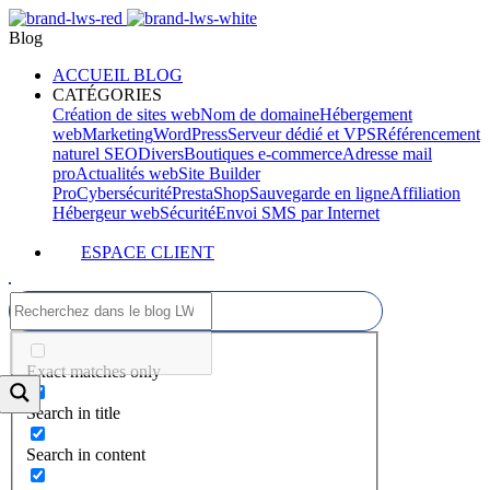
Blog
ACCUEIL BLOG
CATÉGORIES
Création de sites web
Nom de domaine
Hébergement
web
Marketing
WordPress
Serveur dédié et VPS
Référencement
naturel SEO
Divers
Boutiques e-commerce
Adresse mail
pro
Actualités web
Site Builder
Pro
Cybersécurité
PrestaShop
Sauvegarde en ligne
Affiliation
Hébergeur web
Sécurité
Envoi SMS par Internet
ESPACE CLIENT
Exact matches only
Search in title
Search in content