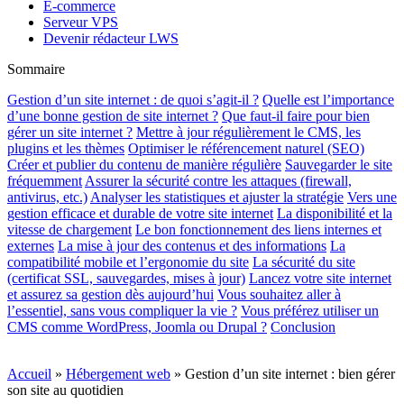
E-commerce
Serveur VPS
Devenir rédacteur LWS
Sommaire
Gestion d’un site internet : de quoi s’agit-il ?
Quelle est l’importance
d’une bonne gestion de site internet ?
Que faut-il faire pour bien
gérer un site internet ?
Mettre à jour régulièrement le CMS, les
plugins et les thèmes
Optimiser le référencement naturel (SEO)
Créer et publier du contenu de manière régulière
Sauvegarder le site
fréquemment
Assurer la sécurité contre les attaques (firewall,
antivirus, etc.)
Analyser les statistiques et ajuster la stratégie
Vers une
gestion efficace et durable de votre site internet
La disponibilité et la
vitesse de chargement
Le bon fonctionnement des liens internes et
externes
La mise à jour des contenus et des informations
La
compatibilité mobile et l’ergonomie du site
La sécurité du site
(certificat SSL, sauvegardes, mises à jour)
Lancez votre site internet
et assurez sa gestion dès aujourd’hui
Vous souhaitez aller à
l’essentiel, sans vous compliquer la vie ?
Vous préférez utiliser un
CMS comme WordPress, Joomla ou Drupal ?
Conclusion
Accueil
»
Hébergement web
»
Gestion d’un site internet : bien gérer
son site au quotidien