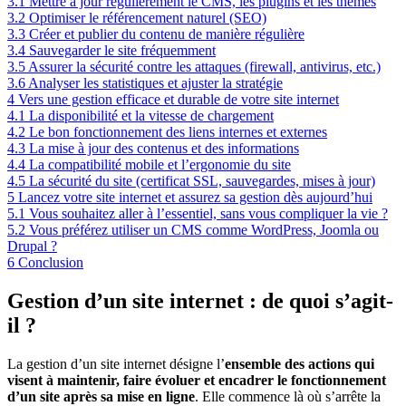
3.1
Mettre à jour régulièrement le CMS, les plugins et les thèmes
3.2
Optimiser le référencement naturel (SEO)
3.3
Créer et publier du contenu de manière régulière
3.4
Sauvegarder le site fréquemment
3.5
Assurer la sécurité contre les attaques (firewall, antivirus, etc.)
3.6
Analyser les statistiques et ajuster la stratégie
4
Vers une gestion efficace et durable de votre site internet
4.1
La disponibilité et la vitesse de chargement
4.2
Le bon fonctionnement des liens internes et externes
4.3
La mise à jour des contenus et des informations
4.4
La compatibilité mobile et l’ergonomie du site
4.5
La sécurité du site (certificat SSL, sauvegardes, mises à jour)
5
Lancez votre site internet et assurez sa gestion dès aujourd’hui
5.1
Vous souhaitez aller à l’essentiel, sans vous compliquer la vie ?
5.2
Vous préférez utiliser un CMS comme WordPress, Joomla ou
Drupal ?
6
Conclusion
Gestion d’un site internet : de quoi s’agit-
il ?
La gestion d’un site internet désigne l’
ensemble des actions qui
visent à maintenir, faire évoluer et encadrer le fonctionnement
d’un site après sa mise en ligne
. Elle commence là où s’arrête la