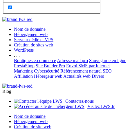
Nom de domaine
Hébergement web
Serveur dédié et VPS
Création de sites web
WordPress
. . .
Boutiques e-commerce
Adresse mail pro
Sauvegarde en ligne
PrestaShop
Site Builder Pro
Envoi SMS par Internet
Marketing
Cybersécurité
Référencement naturel SEO
Affiliation Hébergeur web
Actualités web
Divers
Blog
Contactez-nous
Visitez LWS.fr
Nom de domaine
Hébergement web
Création de site web