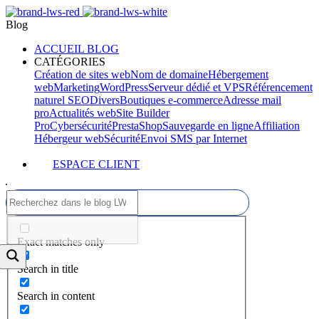
Blog
ACCUEIL BLOG
CATÉGORIES
Création de sites web
Nom de domaine
Hébergement
web
Marketing
WordPress
Serveur dédié et VPS
Référencement
naturel SEO
Divers
Boutiques e-commerce
Adresse mail
pro
Actualités web
Site Builder
Pro
Cybersécurité
PrestaShop
Sauvegarde en ligne
Affiliation
Hébergeur web
Sécurité
Envoi SMS par Internet
ESPACE CLIENT
Exact matches only
Search in title
Search in content