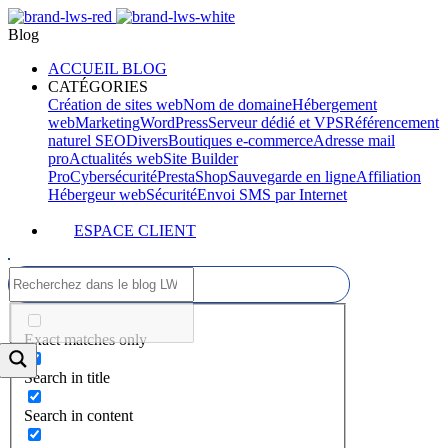
Blog
ACCUEIL BLOG
CATÉGORIES
Création de sites web
Nom de domaine
Hébergement
web
Marketing
WordPress
Serveur dédié et VPS
Référencement
naturel SEO
Divers
Boutiques e-commerce
Adresse mail
pro
Actualités web
Site Builder
Pro
Cybersécurité
PrestaShop
Sauvegarde en ligne
Affiliation
Hébergeur web
Sécurité
Envoi SMS par Internet
ESPACE CLIENT
Exact matches only
Search in title
Search in content