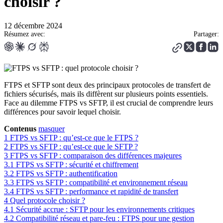
choisir ?
12 décembre 2024
Résumez avec:
Partager:
FTPS et SFTP sont deux des principaux protocoles de transfert de
fichiers sécurisés, mais ils diffèrent sur plusieurs points essentiels.
Face au dilemme FTPS vs SFTP, il est crucial de comprendre leurs
différences pour savoir lequel choisir.
Contenus
masquer
1
FTPS vs SFTP : qu’est-ce que le FTPS ?
2
FTPS vs SFTP : qu’est-ce que le SFTP ?
3
FTPS vs SFTP : comparaison des différences majeures
3.1
FTPS vs SFTP : sécurité et chiffrement
3.2
FTPS vs SFTP : authentification
3.3
FTPS vs SFTP : compatibilité et environnement réseau
3.4
FTPS vs SFTP : performance et rapidité de transfert
4
Quel protocole choisir ?
4.1
Sécurité accrue : SFTP pour les environnements critiques
4.2
Compatibilité réseau et pare-feu : FTPS pour une gestion