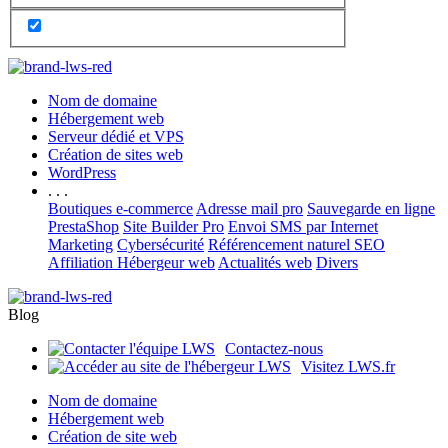
Nom de domaine
Hébergement web
Serveur dédié et VPS
Création de sites web
WordPress
. . .
Boutiques e-commerce
Adresse mail pro
Sauvegarde en ligne
PrestaShop
Site Builder Pro
Envoi SMS par Internet
Marketing
Cybersécurité
Référencement naturel SEO
Affiliation Hébergeur web
Actualités web
Divers
Blog
Contactez-nous
Visitez LWS.fr
Nom de domaine
Hébergement web
Création de site web