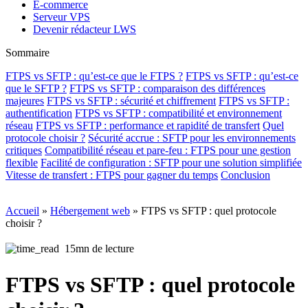
E-commerce
Serveur VPS
Devenir rédacteur LWS
Sommaire
FTPS vs SFTP : qu’est-ce que le FTPS ?
FTPS vs SFTP : qu’est-ce
que le SFTP ?
FTPS vs SFTP : comparaison des différences
majeures
FTPS vs SFTP : sécurité et chiffrement
FTPS vs SFTP :
authentification
FTPS vs SFTP : compatibilité et environnement
réseau
FTPS vs SFTP : performance et rapidité de transfert
Quel
protocole choisir ?
Sécurité accrue : SFTP pour les environnements
critiques
Compatibilité réseau et pare-feu : FTPS pour une gestion
flexible
Facilité de configuration : SFTP pour une solution simplifiée
Vitesse de transfert : FTPS pour gagner du temps
Conclusion
Accueil
»
Hébergement web
»
FTPS vs SFTP : quel protocole
choisir ?
15mn de lecture
FTPS vs SFTP : quel protocole