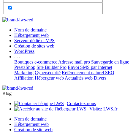
Nom de domaine
Hébergement web
Serveur dédié et VPS
Création de sites web
WordPress
. . .
Boutiques e-commerce
Adresse mail pro
Sauvegarde en ligne
PrestaShop
Site Builder Pro
Envoi SMS par Internet
Marketing
Cybersécurité
Référencement naturel SEO
Affiliation Hébergeur web
Actualités web
Divers
Blog
Contactez-nous
Visitez LWS.fr
Nom de domaine
Hébergement web
Création de site web