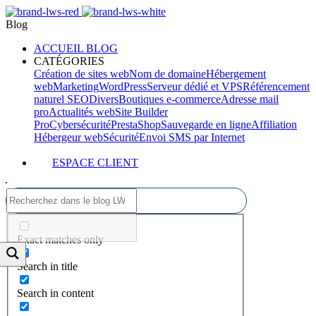
Blog
ACCUEIL BLOG
CATÉGORIES
Création de sites web
Nom de domaine
Hébergement
web
Marketing
WordPress
Serveur dédié et VPS
Référencement
naturel SEO
Divers
Boutiques e-commerce
Adresse mail
pro
Actualités web
Site Builder
Pro
Cybersécurité
PrestaShop
Sauvegarde en ligne
Affiliation
Hébergeur web
Sécurité
Envoi SMS par Internet
ESPACE CLIENT
Exact matches only
Search in title
Search in content