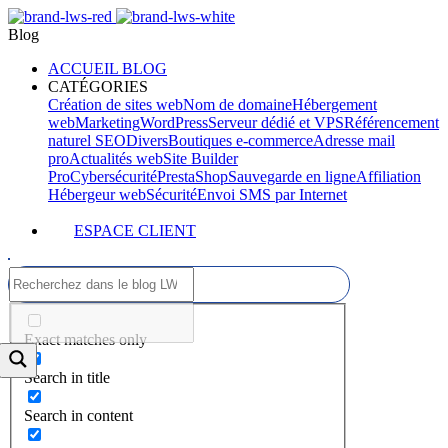
Blog
ACCUEIL BLOG
CATÉGORIES
Création de sites web
Nom de domaine
Hébergement
web
Marketing
WordPress
Serveur dédié et VPS
Référencement
naturel SEO
Divers
Boutiques e-commerce
Adresse mail
pro
Actualités web
Site Builder
Pro
Cybersécurité
PrestaShop
Sauvegarde en ligne
Affiliation
Hébergeur web
Sécurité
Envoi SMS par Internet
ESPACE CLIENT
Exact matches only
Search in title
Search in content