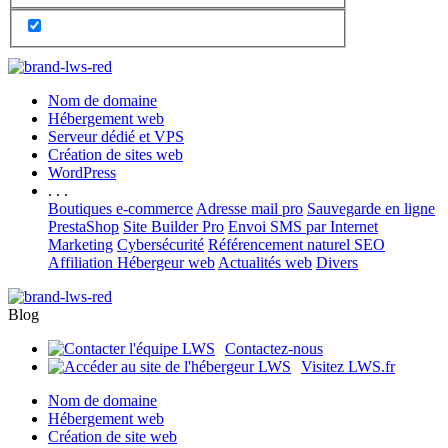
Nom de domaine
Hébergement web
Serveur dédié et VPS
Création de sites web
WordPress
. . .
Boutiques e-commerce
Adresse mail pro
Sauvegarde en ligne
PrestaShop
Site Builder Pro
Envoi SMS par Internet
Marketing
Cybersécurité
Référencement naturel SEO
Affiliation Hébergeur web
Actualités web
Divers
Blog
Contactez-nous
Visitez LWS.fr
Nom de domaine
Hébergement web
Création de site web