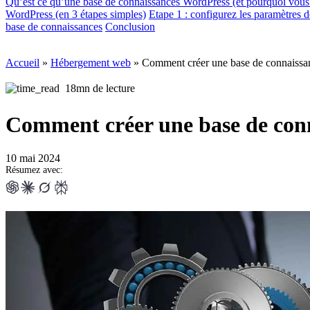
Qu’est ce qu’une base de connaissances WordPress (et pourquoi vous
WordPress (en 3 étapes simples)
Etape 1 : configurez les paramètres 
base de connaissances
Conclusion
Accueil
»
Hébergement web
»
Comment créer une base de connaissa
18mn de lecture
Comment créer une base de con
10 mai 2024
Résumez avec: