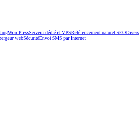
ting
WordPress
Serveur dédié et VPS
Référencement naturel SEO
Divers
ébergeur web
Sécurité
Envoi SMS par Internet