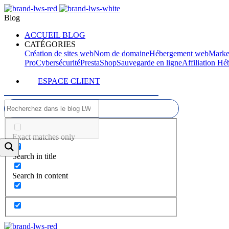
Blog
ACCUEIL BLOG
CATÉGORIES
Création de sites web
Nom de domaine
Hébergement web
Marke
Pro
Cybersécurité
PrestaShop
Sauvegarde en ligne
Affiliation H
ESPACE CLIENT
Exact matches only
Search in title
Search in content