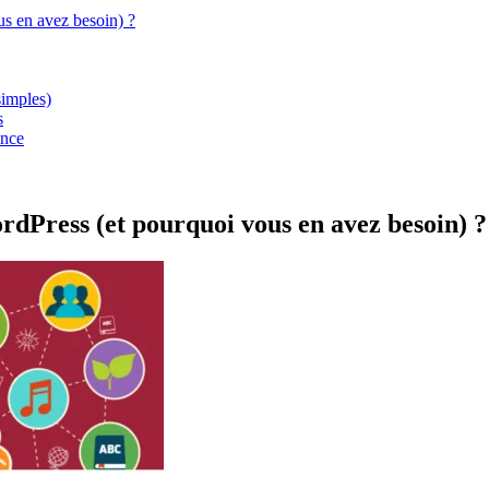
s en avez besoin) ?
simples)
s
ance
rdPress (et pourquoi vous en avez besoin) ?