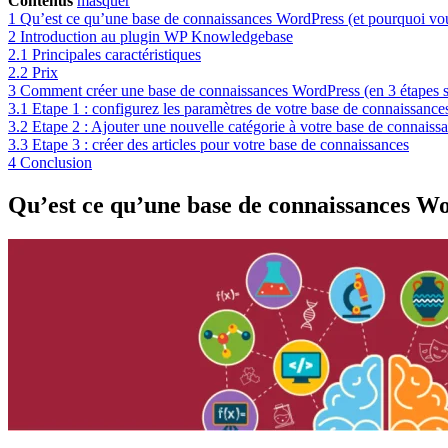
Contenus
masquer
1
Qu’est ce qu’une base de connaissances WordPress (et pourquoi vou
2
Introduction au plugin WP Knowledgebase
2.1
Principales caractéristiques
2.2
Prix
3
Comment créer une base de connaissances WordPress (en 3 étapes 
3.1
Etape 1 : configurez les paramètres de votre base de connaissance
3.2
Etape 2 : Ajouter une nouvelle catégorie à votre base de connaiss
3.3
Etape 3 : créer des articles pour votre base de connaissances
4
Conclusion
Qu’est ce qu’une base de connaissances Wo