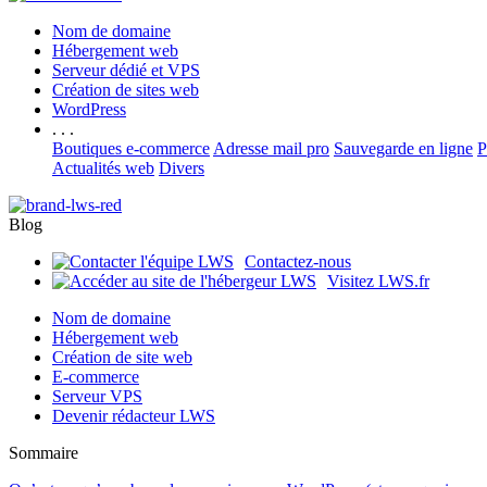
Nom de domaine
Hébergement web
Serveur dédié et VPS
Création de sites web
WordPress
. . .
Boutiques e-commerce
Adresse mail pro
Sauvegarde en ligne
P
Actualités web
Divers
Blog
Contactez-nous
Visitez LWS.fr
Nom de domaine
Hébergement web
Création de site web
E-commerce
Serveur VPS
Devenir rédacteur LWS
Sommaire