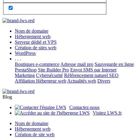
Nom de domaine
Hébergement web
Serveur dédié et VPS
Création de sites web
WordPress
. . .
Boutiques e-commerce
Adresse mail pro
Sauvegarde en ligne
PrestaShop
Site Builder Pro
Envoi SMS par Internet
Marketing
Cybersécurité
Référencement naturel SEO
Affiliation Hébergeur web
Actualités web
Divers
Blog
Contactez-nous
Visitez LWS.fr
Nom de domaine
Hébergement web
Création de site web