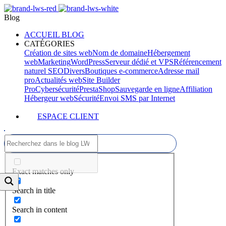
Blog
ACCUEIL BLOG
CATÉGORIES
Création de sites web
Nom de domaine
Hébergement
web
Marketing
WordPress
Serveur dédié et VPS
Référencement
naturel SEO
Divers
Boutiques e-commerce
Adresse mail
pro
Actualités web
Site Builder
Pro
Cybersécurité
PrestaShop
Sauvegarde en ligne
Affiliation
Hébergeur web
Sécurité
Envoi SMS par Internet
ESPACE CLIENT
Exact matches only
Search in title
Search in content