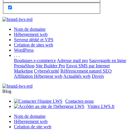
Nom de domaine
Hébergement web
Serveur dédié et VPS
Création de sites web
WordPress
. . .
Boutiques e-commerce
Adresse mail pro
Sauvegarde en ligne
PrestaShop
Site Builder Pro
Envoi SMS par Internet
Marketing
Cybersécurité
Référencement naturel SEO
Affiliation Hébergeur web
Actualités web
Divers
Blog
Contactez-nous
Visitez LWS.fr
Nom de domaine
Hébergement web
Création de site web