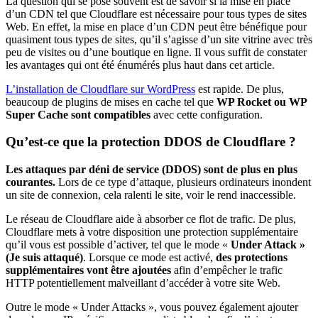
La question qui se pose souvent est de savoir si la mise en place
d’un CDN tel que Cloudflare est nécessaire pour tous types de sites
Web. En effet, la mise en place d’un CDN peut être bénéfique pour
quasiment tous types de sites, qu’il s’agisse d’un site vitrine avec très
peu de visites ou d’une boutique en ligne. Il vous suffit de constater
les avantages qui ont été énumérés plus haut dans cet article.
L’installation de Cloudflare sur WordPress
est rapide. De plus,
beaucoup de plugins de mises en cache tel que
WP Rocket ou WP
Super Cache sont compatibles
avec cette configuration.
Qu’est-ce que la protection DDOS de Cloudflare ?
Les attaques par déni de service (DDOS) sont de plus en plus
courantes.
Lors de ce type d’attaque, plusieurs ordinateurs inondent
un site de connexion, cela ralenti le site, voir le rend inaccessible.
Le réseau de Cloudflare aide à absorber ce flot de trafic. De plus,
Cloudflare mets à votre disposition une protection supplémentaire
qu’il vous est possible d’activer, tel que le mode «
Under Attack »
(Je suis attaqué)
. Lorsque ce mode est activé,
des protections
supplémentaires vont être ajoutées
afin d’empêcher le trafic
HTTP potentiellement malveillant d’accéder à votre site Web.
Outre le mode « Under Attacks », vous pouvez également ajouter