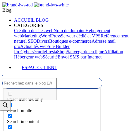
Blog
ACCUEIL BLOG
CATÉGORIES
Création de sites web
Nom de domaine
Hébergement
web
Marketing
WordPress
Serveur dédié et VPS
Référencement
naturel SEO
Divers
Boutiques e-commerce
Adresse mail
pro
Actualités web
Site Builder
Pro
Cybersécurité
PrestaShop
Sauvegarde en ligne
Affiliation
Hébergeur web
Sécurité
Envoi SMS par Internet
ESPACE CLIENT
Exact matches only
Search in title
Search in content