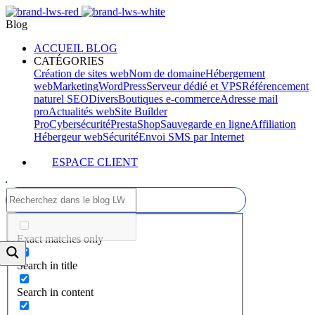
Blog
ACCUEIL BLOG
CATÉGORIES
Création de sites web
Nom de domaine
Hébergement
web
Marketing
WordPress
Serveur dédié et VPS
Référencement
naturel SEO
Divers
Boutiques e-commerce
Adresse mail
pro
Actualités web
Site Builder
Pro
Cybersécurité
PrestaShop
Sauvegarde en ligne
Affiliation
Hébergeur web
Sécurité
Envoi SMS par Internet
ESPACE CLIENT
Exact matches only
Search in title
Search in content