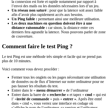
la connexion est forte et rapide notamment par rapport à
l’envoi des mails ou les données nécessaires lors d’un jeu.
Un réseau non saturé
: pour que la latence soit assez faible
afin d’avoir plus rapidement accès aux besoins.
Un Ping faible :
permettant ainsi une meilleure utilisation.
Les deux machines en question doivent être à une
distance raisonnable :
car sinon, la distance entre ces
derniers fera agrandir la latence. Nous pouvons parler de zone
de couverture.
Comment faire l
e test Ping ?
Le test Ping est une méthode très simple et facile qui ne prend pas
plus de 10 minutes.
Voici comment vous devez procéder :
Fermer tous les onglets ou les pages nécessitant une utilisation
de données ou de flux d’Internet sur notre ordinateur pour ne
pas fausser les résultats du test.
Entrer dans le «
menu démarrer »
de l’ordinateur
Entrer dans la barre de
« recherche »
et tapez «
cmd
» qui est
l’ »
invité de commande
» puis «
entrer »
. Après être entré
dans « cmd », vous verrez une interface en codage où
s’affiche le nom de l’ordinateur, sa version et l’utilisateur.