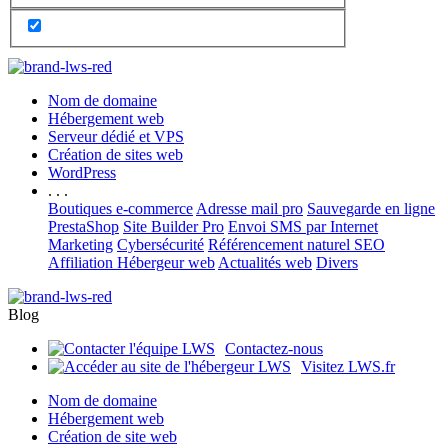
Nom de domaine
Hébergement web
Serveur dédié et VPS
Création de sites web
WordPress
. . .
Boutiques e-commerce
Adresse mail pro
Sauvegarde en ligne
PrestaShop
Site Builder Pro
Envoi SMS par Internet
Marketing
Cybersécurité
Référencement naturel SEO
Affiliation Hébergeur web
Actualités web
Divers
Blog
Contactez-nous
Visitez LWS.fr
Nom de domaine
Hébergement web
Création de site web