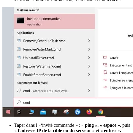
Taper dans l »‘invité commande » : «
ping »,
« espace »
, puis
« l’adresse IP de la cible ou du serveur »
et
« entrer ».