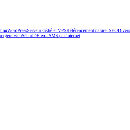
ting
WordPress
Serveur dédié et VPS
Référencement naturel SEO
Divers
ébergeur web
Sécurité
Envoi SMS par Internet