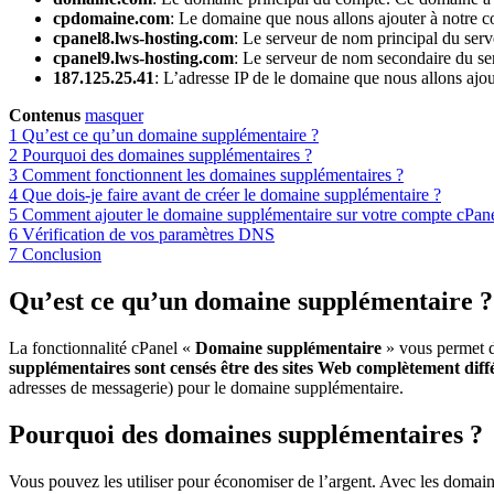
cpdomaine.com
: Le domaine que nous allons ajouter à notre 
cpanel8.lws-hosting.com
: Le serveur de nom principal du serv
cpanel9.lws-hosting.com
: Le serveur de nom secondaire du se
187.125.25.41
: L’adresse IP de le domaine que nous allons ajout
Contenus
masquer
1
Qu’est ce qu’un domaine supplémentaire ?
2
Pourquoi des domaines supplémentaires ?
3
Comment fonctionnent les domaines supplémentaires ?
4
Que dois-je faire avant de créer le domaine supplémentaire ?
5
Comment ajouter le domaine supplémentaire sur votre compte cPane
6
Vérification de vos paramètres DNS
7
Conclusion
Qu’est ce qu’un domaine supplémentaire ?
La fonctionnalité cPanel «
Domaine supplémentaire
» vous permet d
supplémentaires sont censés être des sites Web complètement diff
adresses de messagerie) pour le domaine supplémentaire.
Pourquoi des domaines supplémentaires ?
Vous pouvez les utiliser pour économiser de l’argent. Avec les domai