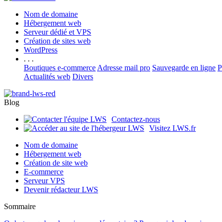
Nom de domaine
Hébergement web
Serveur dédié et VPS
Création de sites web
WordPress
. . .
Boutiques e-commerce
Adresse mail pro
Sauvegarde en ligne
P
Actualités web
Divers
Blog
Contactez-nous
Visitez LWS.fr
Nom de domaine
Hébergement web
Création de site web
E-commerce
Serveur VPS
Devenir rédacteur LWS
Sommaire