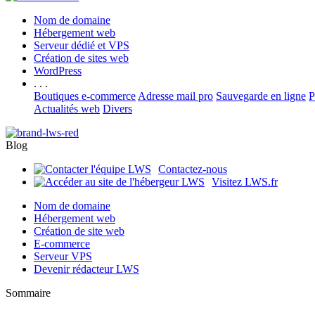
Nom de domaine
Hébergement web
Serveur dédié et VPS
Création de sites web
WordPress
. . .
Boutiques e-commerce
Adresse mail pro
Sauvegarde en ligne
P
Actualités web
Divers
Blog
Contactez-nous
Visitez LWS.fr
Nom de domaine
Hébergement web
Création de site web
E-commerce
Serveur VPS
Devenir rédacteur LWS
Sommaire