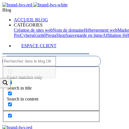
Blog
ACCUEIL BLOG
CATÉGORIES
Création de sites web
Nom de domaine
Hébergement web
Marke
Pro
Cybersécurité
PrestaShop
Sauvegarde en ligne
Affiliation H
ESPACE CLIENT
Exact matches only
Search in title
Search in content