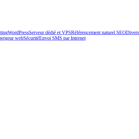
ting
WordPress
Serveur dédié et VPS
Référencement naturel SEO
Divers
ébergeur web
Sécurité
Envoi SMS par Internet