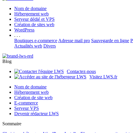
Nom de domaine
Hébergement web
Serveur dédié et VPS
Création de sites web
WordPress
. . .
Boutiques e-commerce
Adresse mail pro
Sauvegarde en ligne
P
Actualités web
Divers
Blog
Contactez-nous
Visitez LWS.fr
Nom de domaine
Hébergement web
Création de site web
E-commerce
Serveur VPS
Devenir rédacteur LWS
Sommaire