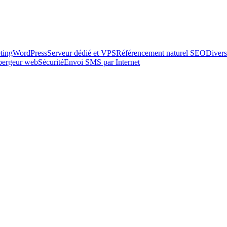
ting
WordPress
Serveur dédié et VPS
Référencement naturel SEO
Divers
ébergeur web
Sécurité
Envoi SMS par Internet