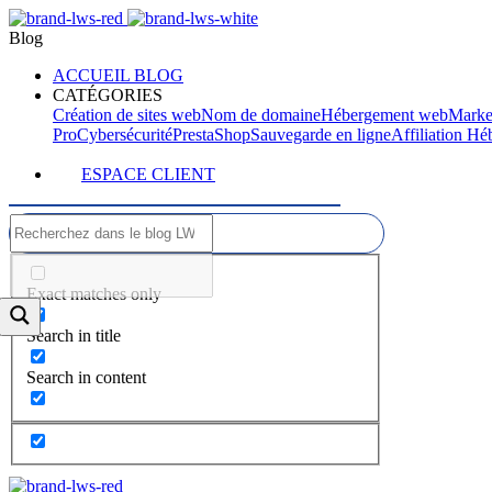
Blog
ACCUEIL BLOG
CATÉGORIES
Création de sites web
Nom de domaine
Hébergement web
Marke
Pro
Cybersécurité
PrestaShop
Sauvegarde en ligne
Affiliation H
ESPACE CLIENT
Exact matches only
Search in title
Search in content