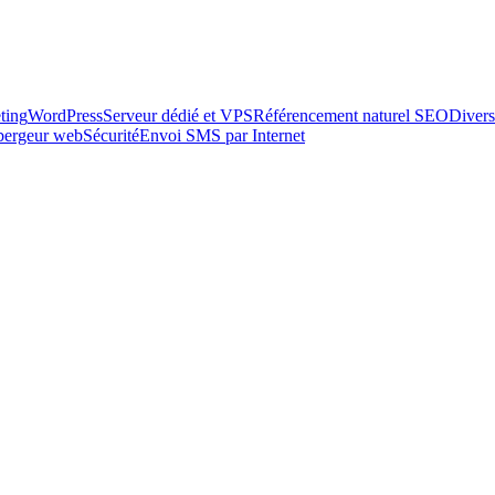
ting
WordPress
Serveur dédié et VPS
Référencement naturel SEO
Divers
ébergeur web
Sécurité
Envoi SMS par Internet