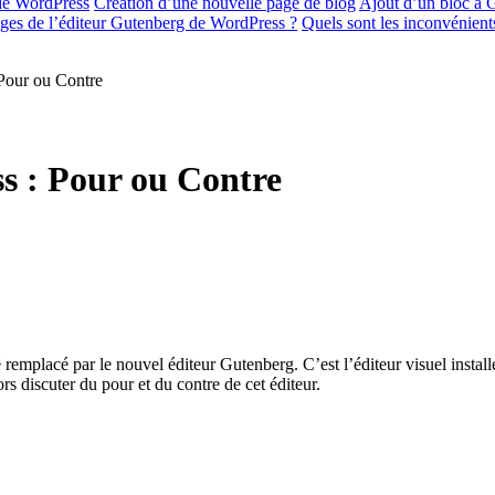
 de WordPress
Création d’une nouvelle page de blog
Ajout d’un bloc à 
ages de l’éditeur Gutenberg de WordPress ?
Quels sont les inconvénient
Pour ou Contre
s : Pour ou Contre
té remplacé par le nouvel éditeur Gutenberg. C’est l’éditeur visuel inst
ors discuter du pour et du contre de cet éditeur.