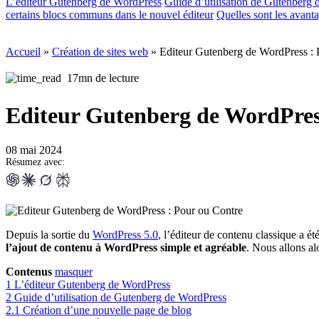
L’éditeur Gutenberg de WordPress
Guide d’utilisation de Gutenberg
certains blocs communs dans le nouvel éditeur
Quelles sont les avant
Accueil
»
Création de sites web
»
Editeur Gutenberg de WordPress : 
17mn de lecture
Editeur Gutenberg de WordPres
08 mai 2024
Résumez avec:
Depuis la sortie du
WordPress 5.0
, l’éditeur de contenu classique a é
l’ajout de contenu à WordPress simple et agréable
. Nous allons al
Contenus
masquer
1
L’éditeur Gutenberg de WordPress
2
Guide d’utilisation de Gutenberg de WordPress
2.1
Création d’une nouvelle page de blog