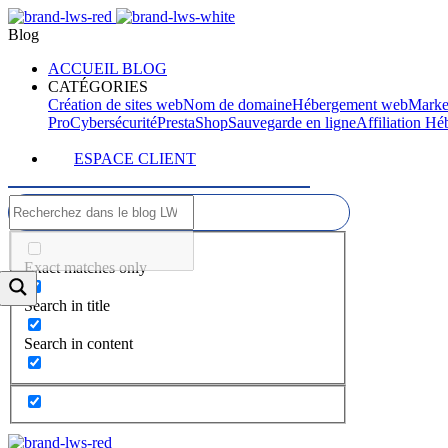
Blog
ACCUEIL BLOG
CATÉGORIES
Création de sites web
Nom de domaine
Hébergement web
Marke
Pro
Cybersécurité
PrestaShop
Sauvegarde en ligne
Affiliation H
ESPACE CLIENT
Exact matches only
Search in title
Search in content