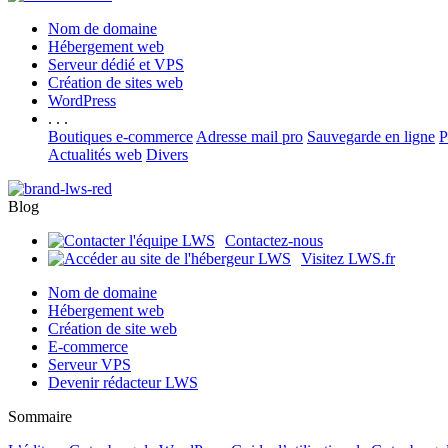
Nom de domaine
Hébergement web
Serveur dédié et VPS
Création de sites web
WordPress
. . .
Boutiques e-commerce
Adresse mail pro
Sauvegarde en ligne
P
Actualités web
Divers
Blog
Contactez-nous
Visitez LWS.fr
Nom de domaine
Hébergement web
Création de site web
E-commerce
Serveur VPS
Devenir rédacteur LWS
Sommaire