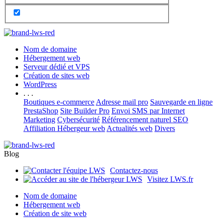
Nom de domaine
Hébergement web
Serveur dédié et VPS
Création de sites web
WordPress
. . .
Boutiques e-commerce
Adresse mail pro
Sauvegarde en ligne
PrestaShop
Site Builder Pro
Envoi SMS par Internet
Marketing
Cybersécurité
Référencement naturel SEO
Affiliation Hébergeur web
Actualités web
Divers
Blog
Contactez-nous
Visitez LWS.fr
Nom de domaine
Hébergement web
Création de site web