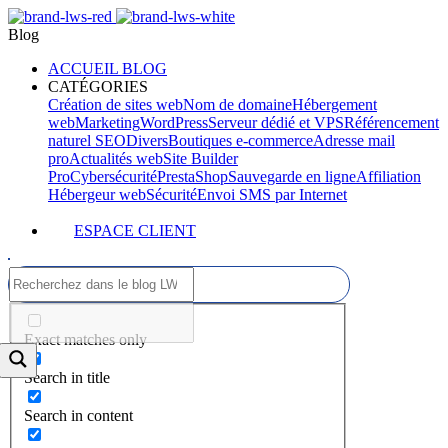
Blog
ACCUEIL BLOG
CATÉGORIES
Création de sites web
Nom de domaine
Hébergement
web
Marketing
WordPress
Serveur dédié et VPS
Référencement
naturel SEO
Divers
Boutiques e-commerce
Adresse mail
pro
Actualités web
Site Builder
Pro
Cybersécurité
PrestaShop
Sauvegarde en ligne
Affiliation
Hébergeur web
Sécurité
Envoi SMS par Internet
ESPACE CLIENT
Exact matches only
Search in title
Search in content