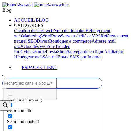
Blog
ACCUEIL BLOG
CATÉGORIES
Création de sites web
Nom de domaine
Hébergement
web
Marketing
WordPress
Serveur dédié et VPS
Référencement
naturel SEO
Divers
Boutiques e-commerce
Adresse mail
pro
Actualités web
Site Builder
Pro
Cybersécurité
PrestaShop
Sauvegarde en ligne
Affiliation
Hébergeur web
Sécurité
Envoi SMS par Internet
ESPACE CLIENT
Exact matches only
Search in title
Search in content