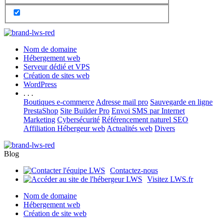
Nom de domaine
Hébergement web
Serveur dédié et VPS
Création de sites web
WordPress
. . .
Boutiques e-commerce
Adresse mail pro
Sauvegarde en ligne
PrestaShop
Site Builder Pro
Envoi SMS par Internet
Marketing
Cybersécurité
Référencement naturel SEO
Affiliation Hébergeur web
Actualités web
Divers
Blog
Contactez-nous
Visitez LWS.fr
Nom de domaine
Hébergement web
Création de site web