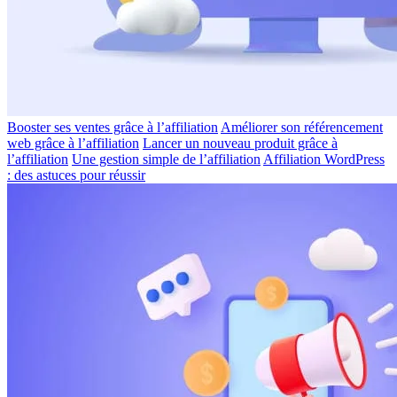
Booster ses ventes grâce à l’affiliation
Améliorer son référencement
web grâce à l’affiliation
Lancer un nouveau produit grâce à
l’affiliation
Une gestion simple de l’affiliation
Affiliation WordPress
: des astuces pour réussir