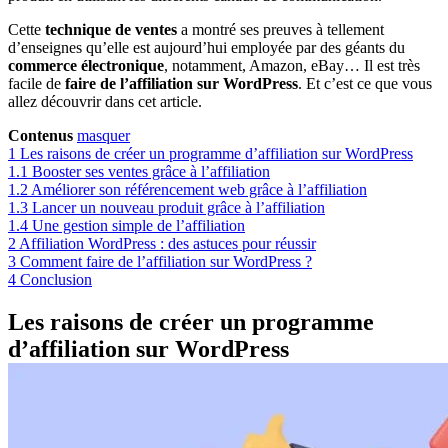
Cette
technique de ventes
a montré ses preuves à tellement
d’enseignes qu’elle est aujourd’hui employée par des géants du
commerce électronique
, notamment, Amazon, eBay… Il est très
facile de
faire de l’affiliation sur WordPress
. Et c’est ce que vous
allez découvrir dans cet article.
Contenus
masquer
1
Les raisons de créer un programme d’affiliation sur WordPress
1.1
Booster ses ventes grâce à l’affiliation
1.2
Améliorer son référencement web grâce à l’affiliation
1.3
Lancer un nouveau produit grâce à l’affiliation
1.4
Une gestion simple de l’affiliation
2
Affiliation WordPress : des astuces pour réussir
3
Comment faire de l’affiliation sur WordPress ?
4
Conclusion
Les raisons de créer un programme
d’affiliation sur WordPress