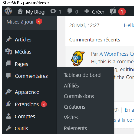
SliceWP › paramètres
».