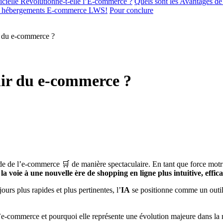
icielle Révolutionne-t-elle l’E-commerce ?
Quels sont les Avantages de
les hébergements E-commerce LWS!
Pour conclure
nir du e-commerce ?
venir du e-commerce ?
de de l’e-commerce 🛒 de manière spectaculaire. En tant que force motri
la voie à une nouvelle ère de shopping en ligne plus intuitive, effic
rs plus rapides et plus pertinentes, l’
IA
se positionne comme un outil 
’e-commerce et pourquoi elle représente une évolution majeure dans la 