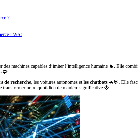
rce ?
mmerce LWS!
er des machines capables d’imiter l’intelligence humaine 🧠. Elle comb
s 🧩.
rs de recherche
, les voitures autonomes et
les chatbots
🚗💬. Elle fasci
e transformer notre quotidien de manière significative 🌟.