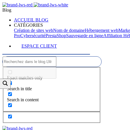
Blog
ACCUEIL BLOG
CATÉGORIES
Création de sites web
Nom de domaine
Hébergement web
Marke
Pro
Cybersécurité
PrestaShop
Sauvegarde en ligne
Affiliation H
ESPACE CLIENT
Exact matches only
Search in title
Search in content