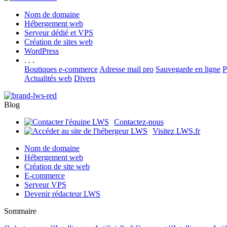
Nom de domaine
Hébergement web
Serveur dédié et VPS
Création de sites web
WordPress
. . .
Boutiques e-commerce
Adresse mail pro
Sauvegarde en ligne
P
Actualités web
Divers
Blog
Contactez-nous
Visitez LWS.fr
Nom de domaine
Hébergement web
Création de site web
E-commerce
Serveur VPS
Devenir rédacteur LWS
Sommaire