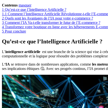
Contenus
masquer
1
Qu’est-ce que l’Intelligence Artificielle ?
1.1
Comment l’Intelligence Artificielle Révolutionne-t-elle l’E-comme
2
Quels sont les Avantages de l’IA pour votre e-commerce ?
3
Comment l’IA Va-t-elle transformer le futur de l’E-commerce ?
4
Transformez votre boutique en ligne avec les hébergements E-co
5
Pour conclure
Qu’est-ce que l’Intelligence Artificielle ?
L’
intelligence artificielle
est une branche de la science qui vise à cré
computationnelle et la logique pour résoudre des problèmes complexe
L
‘IA
se retrouve dans de nombreuses applications, comme
les moteu
ses implications éthiques 🤔. Avec ses progrès continus, l’IA promet d