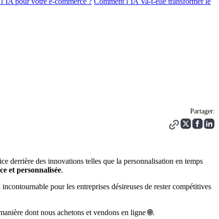
 l’IA pour votre e-commerce ?
Comment l’IA Va-t-elle transformer le
Partager:
ce derrière des innovations telles que la personnalisation en temps
ace et personnalisée
.
incontournable pour les entreprises désireuses de rester compétitives
manière dont nous achetons et vendons en ligne 🌐.