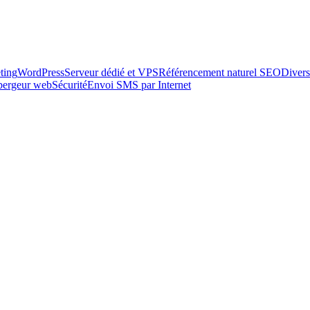
ting
WordPress
Serveur dédié et VPS
Référencement naturel SEO
Divers
ébergeur web
Sécurité
Envoi SMS par Internet