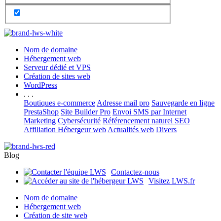
Nom de domaine
Hébergement web
Serveur dédié et VPS
Création de sites web
WordPress
. . .
Boutiques e-commerce
Adresse mail pro
Sauvegarde en ligne
PrestaShop
Site Builder Pro
Envoi SMS par Internet
Marketing
Cybersécurité
Référencement naturel SEO
Affiliation Hébergeur web
Actualités web
Divers
Blog
Contactez-nous
Visitez LWS.fr
Nom de domaine
Hébergement web
Création de site web