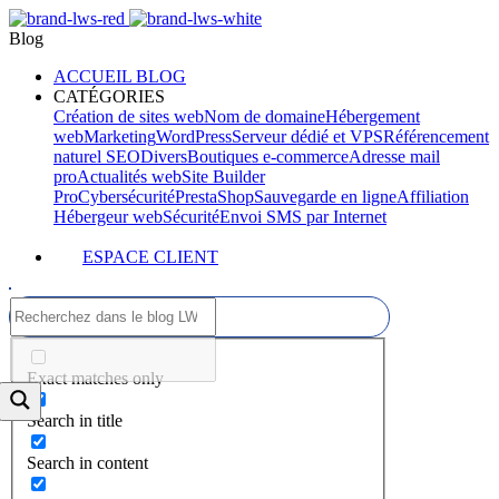
Blog
ACCUEIL BLOG
CATÉGORIES
Création de sites web
Nom de domaine
Hébergement
web
Marketing
WordPress
Serveur dédié et VPS
Référencement
naturel SEO
Divers
Boutiques e-commerce
Adresse mail
pro
Actualités web
Site Builder
Pro
Cybersécurité
PrestaShop
Sauvegarde en ligne
Affiliation
Hébergeur web
Sécurité
Envoi SMS par Internet
ESPACE CLIENT
Exact matches only
Search in title
Search in content