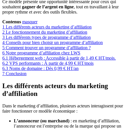
Ce modèle présente une opportunité intéressante pour ceux qui
souhaitent
gagner de l’argent en ligne
, tout en travaillant à leur
propre rythme et avec des outils flexibles.
Contenus
masquer
1
Les différents acteurs du marketing d’affiliation
2
Le fonctionnement du marketing d’affiliation
3
Les différents types de programme d’affiliation
4
Conseils pour bien choisir un programme d’affiliation
5
Comment trouver un programme d’affiliation ?
6
Notre programme d’affiliation chez LWS
6.1
Hébergement web : Accessible à partir de 1,49 € HT/mois.
6.2
VPS performants : À partir de 4,99 € HT/mois
6.3
Noms de domaine : Dès 0,99 € HT/an
7
Conclusion
Les différents acteurs du marketing
d’affiliation
Dans le marketing d’affiliation, plusieurs acteurs interagissent pour
faire fonctionner ce modèle économique :
L’annonceur (ou marchand)
: en marketing d’affiliation,
l’annonceur est l’entreprise ou de la marque qui propose un