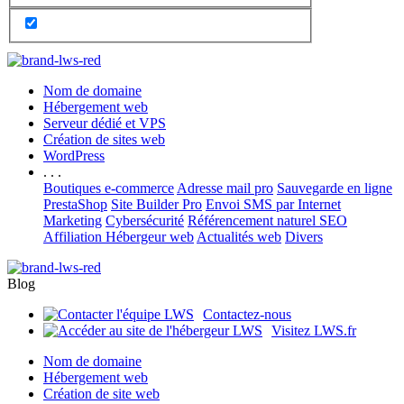
Nom de domaine
Hébergement web
Serveur dédié et VPS
Création de sites web
WordPress
. . .
Boutiques e-commerce
Adresse mail pro
Sauvegarde en ligne
PrestaShop
Site Builder Pro
Envoi SMS par Internet
Marketing
Cybersécurité
Référencement naturel SEO
Affiliation Hébergeur web
Actualités web
Divers
Blog
Contactez-nous
Visitez LWS.fr
Nom de domaine
Hébergement web
Création de site web