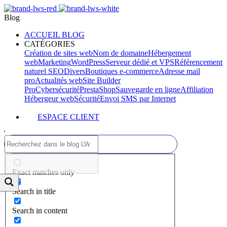
Blog
ACCUEIL BLOG
CATÉGORIES
Création de sites web
Nom de domaine
Hébergement
web
Marketing
WordPress
Serveur dédié et VPS
Référencement
naturel SEO
Divers
Boutiques e-commerce
Adresse mail
pro
Actualités web
Site Builder
Pro
Cybersécurité
PrestaShop
Sauvegarde en ligne
Affiliation
Hébergeur web
Sécurité
Envoi SMS par Internet
ESPACE CLIENT
Exact matches only
Search in title
Search in content