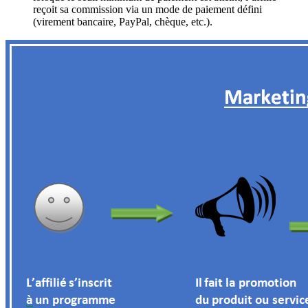
reçoit sa commission via un mode de paiement défini
(virement bancaire, PayPal, chèque, etc.).