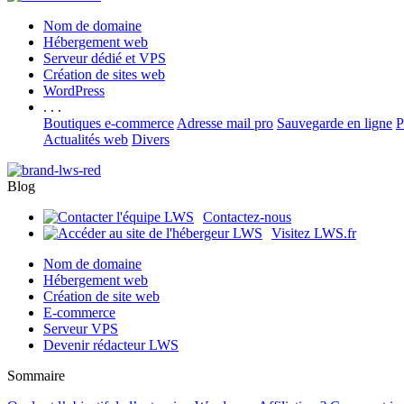
Nom de domaine
Hébergement web
Serveur dédié et VPS
Création de sites web
WordPress
. . .
Boutiques e-commerce
Adresse mail pro
Sauvegarde en ligne
P
Actualités web
Divers
Blog
Contactez-nous
Visitez LWS.fr
Nom de domaine
Hébergement web
Création de site web
E-commerce
Serveur VPS
Devenir rédacteur LWS
Sommaire