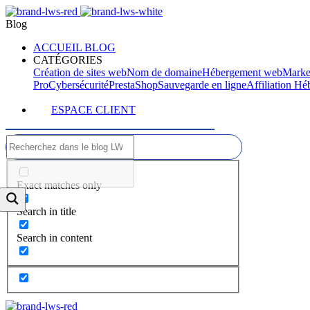
Blog
ACCUEIL BLOG
CATÉGORIES
Création de sites web
Nom de domaine
Hébergement web
Marke
Pro
Cybersécurité
PrestaShop
Sauvegarde en ligne
Affiliation H
ESPACE CLIENT
Exact matches only
Search in title
Search in content