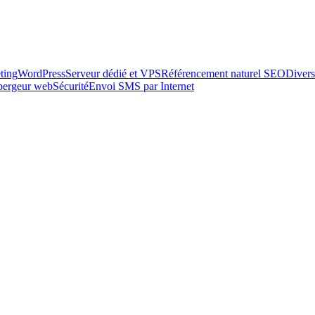
ting
WordPress
Serveur dédié et VPS
Référencement naturel SEO
Divers
ébergeur web
Sécurité
Envoi SMS par Internet