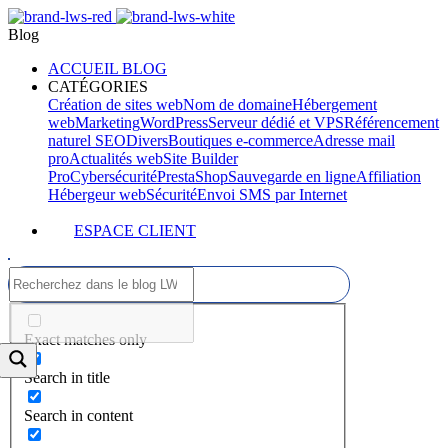
Blog
ACCUEIL BLOG
CATÉGORIES
Création de sites web
Nom de domaine
Hébergement
web
Marketing
WordPress
Serveur dédié et VPS
Référencement
naturel SEO
Divers
Boutiques e-commerce
Adresse mail
pro
Actualités web
Site Builder
Pro
Cybersécurité
PrestaShop
Sauvegarde en ligne
Affiliation
Hébergeur web
Sécurité
Envoi SMS par Internet
ESPACE CLIENT
Exact matches only
Search in title
Search in content