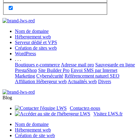
Nom de domaine
Hébergement web
Serveur dédié et VPS
Création de sites web
WordPress
. . .
Boutiques e-commerce
Adresse mail pro
Sauvegarde en ligne
PrestaShop
Site Builder Pro
Envoi SMS par Internet
Marketing
Cybersécurité
Référencement naturel SEO
Affiliation Hébergeur web
Actualités web
Divers
Blog
Contactez-nous
Visitez LWS.fr
Nom de domaine
Hébergement web
Création de site web